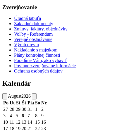
Zverejňovanie
Úradná tabuľa
Základné dokumenty
Zmluvy, faktúry, objednávky
Voľby - Referendum
Verejné obstarávanie
Výrub drevín
Nakladanie s majetkom
Plány kontrolnej činnosti
Poradíme Vám, ako vybaviť
Povinne zverejňované informácie
Ochrana osobných údajov
Kalendár
August
2026
Po
Ut
St
Št
Pia
So
Ne
27
28
29
30
31
1
2
3
4
5
6
7
8
9
10
11
12
13
14
15
16
17
18
19
20
21
22
23