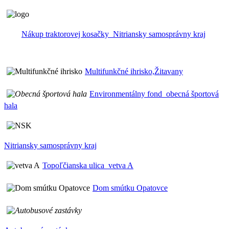
Nákup traktorovej kosačky_Nitriansky samosprávny kraj
Multifunkčné ihrisko,Žitavany
Environmentálny fond_obecná športová
hala
Nitriansky samosprávny kraj
Topoľčianska ulica_vetva A
Dom smútku Opatovce