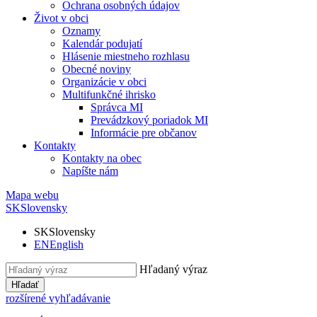
Ochrana osobných údajov
Život v obci
Oznamy
Kalendár podujatí
Hlásenie miestneho rozhlasu
Obecné noviny
Organizácie v obci
Multifunkčné ihrisko
Správca MI
Prevádzkový poriadok MI
Informácie pre občanov
Kontakty
Kontakty na obec
Napíšte nám
Mapa webu
SK
Slovensky
SK
Slovensky
EN
English
Hľadaný výraz
Hľadať
rozšírené vyhľadávanie