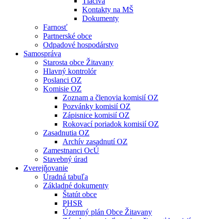
Tlačivá
Kontakty na MŠ
Dokumenty
Farnosť
Partnerské obce
Odpadové hospodárstvo
Samospráva
Starosta obce Žitavany
Hlavný kontrolór
Poslanci OZ
Komisie OZ
Zoznam a členovia komisií OZ
Pozvánky komisií OZ
Zápisnice komisií OZ
Rokovací poriadok komisií OZ
Zasadnutia OZ
Archív zasadnutí OZ
Zamestnanci OcÚ
Stavebný úrad
Zverejňovanie
Úradná tabuľa
Základné dokumenty
Štatút obce
PHSR
Územný plán Obce Žitavany