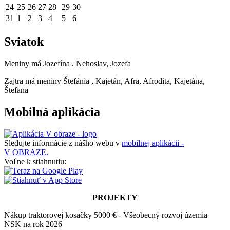
24
25
26
27
28
29
30
31
1
2
3
4
5
6
Sviatok
Meniny má
Jozefína
, Nehoslav, Jozefa
Zajtra má meniny
Štefánia
, Kajetán, Afra, Afrodita, Kajetána,
Štefana
Mobilná aplikácia
Sledujte informácie z nášho webu v
mobilnej aplikácii -
V OBRAZE.
Voľne k stiahnutiu:
PROJEKTY
Nákup traktorovej kosačky 5000 € - Všeobecný rozvoj územia
NSK na rok 2026