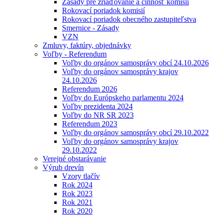
Zásady pre zriaďovanie a činnosť komisií
Rokovací poriadok komisií
Rokovací poriadok obecného zastupiteľstva
Smernice - Zásady
VZN
Zmluvy, faktúry, objednávky
Voľby - Referendum
Voľby do orgánov samosprávy obcí 24.10.2026
Voľby do orgánov samosprávy krajov
24.10.2026
Referendum 2026
Voľby do Európskeho parlamentu 2024
Voľby prezidenta 2024
Voľby do NR SR 2023
Referendum 2023
Voľby do orgánov samosprávy obcí 29.10.2022
Voľby do orgánov samosprávy krajov
29.10.2022
Verejné obstarávanie
Výrub drevín
Vzory tlačív
Rok 2024
Rok 2023
Rok 2021
Rok 2020