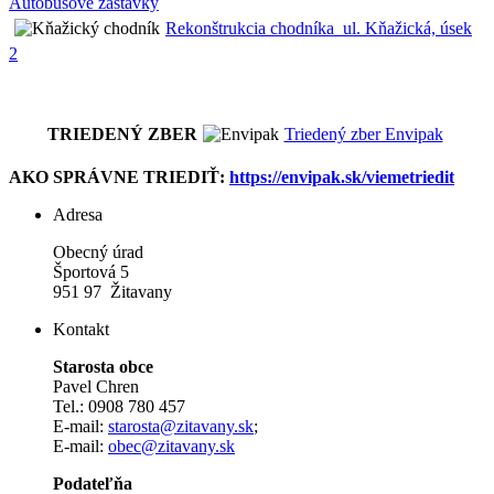
Autobusové zastávky
Rekonštrukcia chodníka_ul. Kňažická, úsek
2
TRIEDENÝ ZBER
Triedený zber Envipak
AKO SPRÁVNE TRIEDIŤ:
https://envipak.sk/viemetriedit
Adresa
Obecný úrad
Športová 5
951 97 Žitavany
Kontakt
Starosta obce
Pavel Chren
Tel.: 0908 780 457
E-mail:
starosta@zitavany.sk
;
E-mail:
obec@zitavany.sk
Podateľňa