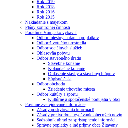
Rok 2019
Rok 2018
Rok 2016
Rok 2015
Nakladanie s majetkom
Plány kontrolnej činnosti
Poradíme Vám, ako vybaviť
Odbor miestnych daní a poplatkov
Odbor životného prostredia
Odbor sociálnych služieb
Ohlasovňa pobytu
Odbor stavebného úradu
Stavebné konanie
Kolaudačné konanie
Ohlásenie stavby a stavebných úprav
Súpisné čísla
Odbor obchodu
Zriadenie trhového miesta
Odbor kultúry a športu
Kultúrne a spoločenské podujatia v obci
Povinne zverejňované informácie
Zásady poskytovania informácií
Zásady pre tvorbu a vydávanie obecných novín
Sadzobník úhrad za sprístupnenie informácií
Správne poplatky a iné príjmy obce Žitavany