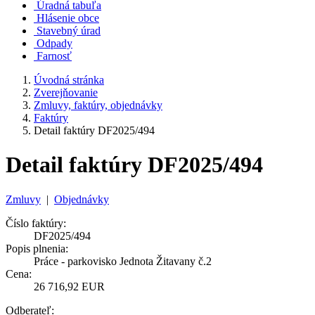
Úradná tabuľa
Hlásenie obce
Stavebný úrad
Odpady
Farnosť
Úvodná stránka
Zverejňovanie
Zmluvy, faktúry, objednávky
Faktúry
Detail faktúry DF2025/494
Detail faktúry DF2025/494
Zmluvy
|
Objednávky
Číslo faktúry:
DF2025/494
Popis plnenia:
Práce - parkovisko Jednota Žitavany č.2
Cena:
26 716,92 EUR
Odberateľ: