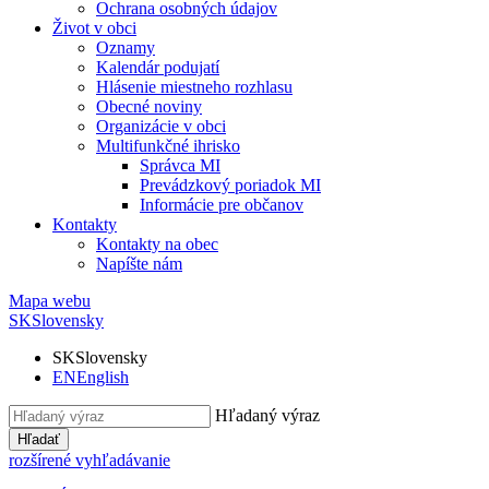
Ochrana osobných údajov
Život v obci
Oznamy
Kalendár podujatí
Hlásenie miestneho rozhlasu
Obecné noviny
Organizácie v obci
Multifunkčné ihrisko
Správca MI
Prevádzkový poriadok MI
Informácie pre občanov
Kontakty
Kontakty na obec
Napíšte nám
Mapa webu
SK
Slovensky
SK
Slovensky
EN
English
Hľadaný výraz
Hľadať
rozšírené vyhľadávanie