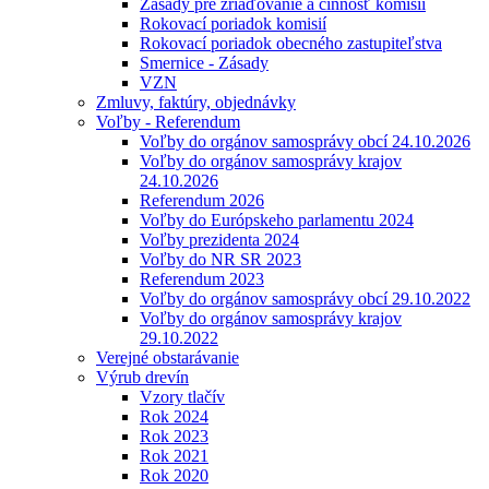
Zásady pre zriaďovanie a činnosť komisií
Rokovací poriadok komisií
Rokovací poriadok obecného zastupiteľstva
Smernice - Zásady
VZN
Zmluvy, faktúry, objednávky
Voľby - Referendum
Voľby do orgánov samosprávy obcí 24.10.2026
Voľby do orgánov samosprávy krajov
24.10.2026
Referendum 2026
Voľby do Európskeho parlamentu 2024
Voľby prezidenta 2024
Voľby do NR SR 2023
Referendum 2023
Voľby do orgánov samosprávy obcí 29.10.2022
Voľby do orgánov samosprávy krajov
29.10.2022
Verejné obstarávanie
Výrub drevín
Vzory tlačív
Rok 2024
Rok 2023
Rok 2021
Rok 2020