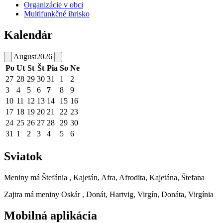
Organizácie v obci
Multifunkčné ihrisko
Kalendár
August
2026
Po
Ut
St
Št
Pia
So
Ne
27
28
29
30
31
1
2
3
4
5
6
7
8
9
10
11
12
13
14
15
16
17
18
19
20
21
22
23
24
25
26
27
28
29
30
31
1
2
3
4
5
6
Sviatok
Meniny má
Štefánia
, Kajetán, Afra, Afrodita, Kajetána, Štefana
Zajtra má meniny
Oskár
, Donát, Hartvig, Virgín, Donáta, Virgínia
Mobilná aplikácia