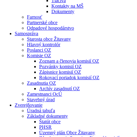
Tlačivá
Kontakty na MŠ
Dokumenty
Farnosť
Partnerské obce
Odpadové hospodárstvo
Samospráva
Starosta obce Žitavany
Hlavný kontrolór
Poslanci OZ
Komisie OZ
Zoznam a členovia komisií OZ
Pozvánky komisií OZ
Zápisnice komisií OZ
Rokovací poriadok komisií OZ
Zasadnutia OZ
Archív zasadnutí OZ
Zamestnanci OcÚ
Stavebný úrad
Zverejňovanie
Úradná tabuľa
Základné dokumenty
Štatút obce
PHSR
Územný plán Obce Žitavany