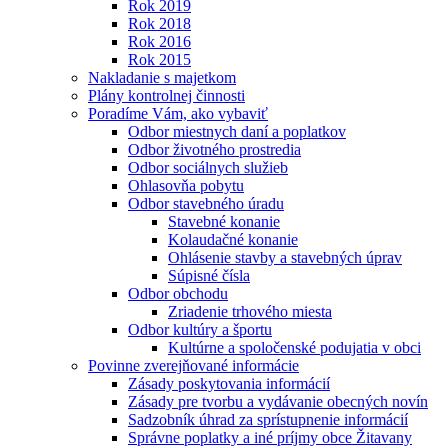
Rok 2019
Rok 2018
Rok 2016
Rok 2015
Nakladanie s majetkom
Plány kontrolnej činnosti
Poradíme Vám, ako vybaviť
Odbor miestnych daní a poplatkov
Odbor životného prostredia
Odbor sociálnych služieb
Ohlasovňa pobytu
Odbor stavebného úradu
Stavebné konanie
Kolaudačné konanie
Ohlásenie stavby a stavebných úprav
Súpisné čísla
Odbor obchodu
Zriadenie trhového miesta
Odbor kultúry a športu
Kultúrne a spoločenské podujatia v obci
Povinne zverejňované informácie
Zásady poskytovania informácií
Zásady pre tvorbu a vydávanie obecných novín
Sadzobník úhrad za sprístupnenie informácií
Správne poplatky a iné príjmy obce Žitavany