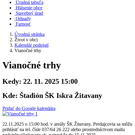
Úradná tabuľa
Hlásenie obce
Stavebný úrad
Odpady
Farnosť
Úvodná stránka
Život v obci
Kalendár podujatí
Vianočné trhy
Vianočné trhy
Kedy:
22. 11. 2025 15:00
Kde:
Štadión ŠK Iskra Žitavany
Pridať do Google kalendára
22.11.2025 o 15:00 hod. v areály ŠK Žitavany. Predajcovia sa môžu
prihlásiť na tel. čísle 037/64 26 222 alebo prostredníctvom mailu
podatelna@zitavany.sk, najneskôr do 15.11.2025