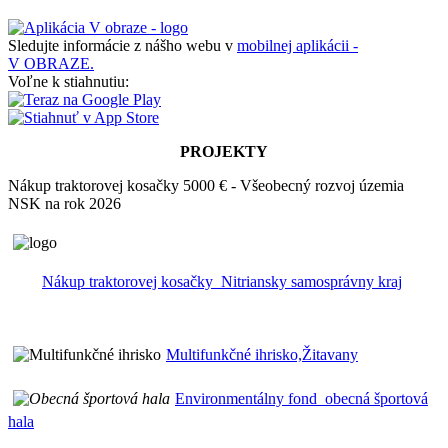
Sledujte informácie z nášho webu v
mobilnej aplikácii -
V OBRAZE.
Voľne k stiahnutiu:
PROJEKTY
Nákup traktorovej kosačky 5000 € - Všeobecný rozvoj územia
NSK na rok 2026
Nákup traktorovej kosačky_Nitriansky samosprávny kraj
Multifunkčné ihrisko,Žitavany
Environmentálny fond_obecná športová
hala