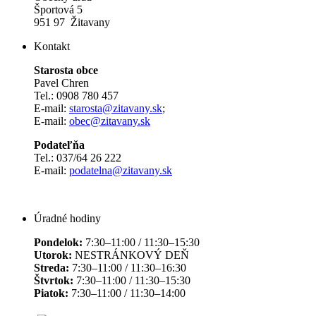
Športová 5
951 97 Žitavany
Kontakt
Starosta obce
Pavel Chren
Tel.: 0908 780 457
E-mail:
starosta@zitavany.sk
;
E-mail:
obec@zitavany.sk
Podateľňa
Tel.: 037/64 26 222
E-mail:
podatelna@zitavany.sk
Úradné hodiny
Pondelok:
7:30–11:00 / 11:30–15:30
Utorok:
NESTRÁNKOVÝ DEŇ
Streda:
7:30–11:00 / 11:30–16:30
Štvrtok:
7:30–11:00 / 11:30–15:30
Piatok:
7:30–11:00 / 11:30–14:00