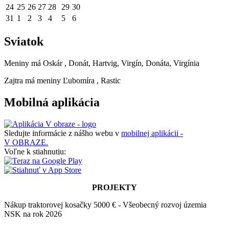
24
25
26
27
28
29
30
31
1
2
3
4
5
6
Sviatok
Meniny má
Oskár
, Donát, Hartvig, Virgín, Donáta, Virgínia
Zajtra má meniny
Ľubomíra
, Rastic
Mobilná aplikácia
Sledujte informácie z nášho webu v
mobilnej aplikácii -
V OBRAZE.
Voľne k stiahnutiu:
PROJEKTY
Nákup traktorovej kosačky 5000 € - Všeobecný rozvoj územia
NSK na rok 2026