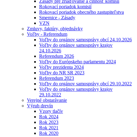
Zásady pre zriaďovanie a činnosť komisií
Rokovací poriadok komisií
Rokovací poriadok obecného zastupiteľstva
Smernice - Zásady
VZN
Zmluvy, faktúry, objednávky
Voľby - Referendum
Voľby do orgánov samosprávy obcí 24.10.2026
Voľby do orgánov samosprávy krajov
24.10.2026
Referendum 2026
Voľby do Európskeho parlamentu 2024
Voľby prezidenta 2024
Voľby do NR SR 2023
Referendum 2023
Voľby do orgánov samosprávy obcí 29.10.2022
Voľby do orgánov samosprávy krajov
29.10.2022
Verejné obstarávanie
Výrub drevín
Vzory tlačív
Rok 2024
Rok 2023
Rok 2021
Rok 2020