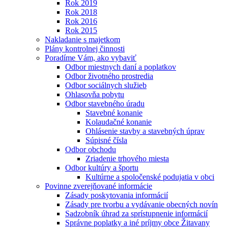
Rok 2019
Rok 2018
Rok 2016
Rok 2015
Nakladanie s majetkom
Plány kontrolnej činnosti
Poradíme Vám, ako vybaviť
Odbor miestnych daní a poplatkov
Odbor životného prostredia
Odbor sociálnych služieb
Ohlasovňa pobytu
Odbor stavebného úradu
Stavebné konanie
Kolaudačné konanie
Ohlásenie stavby a stavebných úprav
Súpisné čísla
Odbor obchodu
Zriadenie trhového miesta
Odbor kultúry a športu
Kultúrne a spoločenské podujatia v obci
Povinne zverejňované informácie
Zásady poskytovania informácií
Zásady pre tvorbu a vydávanie obecných novín
Sadzobník úhrad za sprístupnenie informácií
Správne poplatky a iné príjmy obce Žitavany