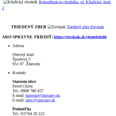
Rekonštrukcia chodníka_ul. Kňažická, úsek
2
TRIEDENÝ ZBER
Triedený zber Envipak
AKO SPRÁVNE TRIEDIŤ:
https://envipak.sk/viemetriedit
Adresa
Obecný úrad
Športová 5
951 97 Žitavany
Kontakt
Starosta obce
Pavel Chren
Tel.: 0908 780 457
E-mail:
starosta@zitavany.sk
;
E-mail:
obec@zitavany.sk
Podateľňa
Tel.: 037/64 26 222