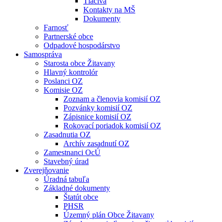
Tlačivá
Kontakty na MŠ
Dokumenty
Farnosť
Partnerské obce
Odpadové hospodárstvo
Samospráva
Starosta obce Žitavany
Hlavný kontrolór
Poslanci OZ
Komisie OZ
Zoznam a členovia komisií OZ
Pozvánky komisií OZ
Zápisnice komisií OZ
Rokovací poriadok komisií OZ
Zasadnutia OZ
Archív zasadnutí OZ
Zamestnanci OcÚ
Stavebný úrad
Zverejňovanie
Úradná tabuľa
Základné dokumenty
Štatút obce
PHSR
Územný plán Obce Žitavany