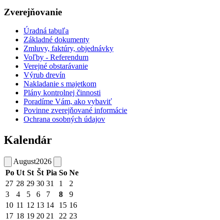
Zverejňovanie
Úradná tabuľa
Základné dokumenty
Zmluvy, faktúry, objednávky
Voľby - Referendum
Verejné obstarávanie
Výrub drevín
Nakladanie s majetkom
Plány kontrolnej činnosti
Poradíme Vám, ako vybaviť
Povinne zverejňované informácie
Ochrana osobných údajov
Kalendár
August
2026
Po
Ut
St
Št
Pia
So
Ne
27
28
29
30
31
1
2
3
4
5
6
7
8
9
10
11
12
13
14
15
16
17
18
19
20
21
22
23