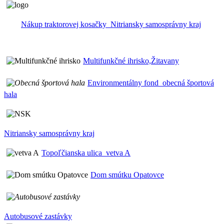
Nákup traktorovej kosačky_Nitriansky samosprávny kraj
Multifunkčné ihrisko,Žitavany
Environmentálny fond_obecná športová
hala
Nitriansky samosprávny kraj
Topoľčianska ulica_vetva A
Dom smútku Opatovce
Autobusové zastávky