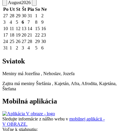
August
2026
Po
Ut
St
Št
Pia
So
Ne
27
28
29
30
31
1
2
3
4
5
6
7
8
9
10
11
12
13
14
15
16
17
18
19
20
21
22
23
24
25
26
27
28
29
30
31
1
2
3
4
5
6
Sviatok
Meniny má
Jozefína
, Nehoslav, Jozefa
Zajtra má meniny
Štefánia
, Kajetán, Afra, Afrodita, Kajetána,
Štefana
Mobilná aplikácia
Sledujte informácie z nášho webu v
mobilnej aplikácii -
V OBRAZE.
Voľne k stiahnutiu: