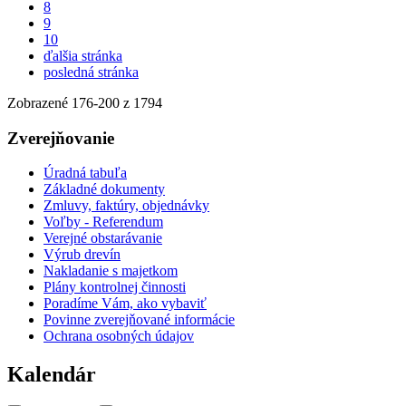
8
9
10
ďalšia stránka
posledná stránka
Zobrazené
176
-
200
z 1794
Zverejňovanie
Úradná tabuľa
Základné dokumenty
Zmluvy, faktúry, objednávky
Voľby - Referendum
Verejné obstarávanie
Výrub drevín
Nakladanie s majetkom
Plány kontrolnej činnosti
Poradíme Vám, ako vybaviť
Povinne zverejňované informácie
Ochrana osobných údajov
Kalendár