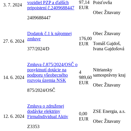
97,14
vozidiel PZP a ďalších
Poisťovňa
3. 7. 2024
EUR
pripoistení č.2409688447
Obec Žitavany
2409688447
Dodatok č.1 k nájomnej
Obec Žitavany
176,00
zmluve
27. 6. 2024
Tomáš Gajdoš,
EUR
377/2024/D
Ivana Gajdošová
Zmluva č.875/2024/OSČ o
posyktnutí dotácie na
Nitriansky
4
podporu všeobecného
samosprávny kraj
14. 6. 2024
989,60
rozvoja územia NSK
EUR
Obec Žitavany
875/2024/OSČ
Zmluva o združenej
dodávke elektriny
ZSE Energia, a.s.
0,00
12. 6. 2024
FirmaIndividual Aktiv
EUR
Obec Žitavany
Z3353