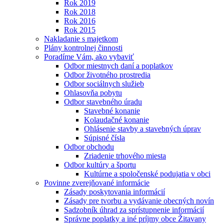
Rok 2019
Rok 2018
Rok 2016
Rok 2015
Nakladanie s majetkom
Plány kontrolnej činnosti
Poradíme Vám, ako vybaviť
Odbor miestnych daní a poplatkov
Odbor životného prostredia
Odbor sociálnych služieb
Ohlasovňa pobytu
Odbor stavebného úradu
Stavebné konanie
Kolaudačné konanie
Ohlásenie stavby a stavebných úprav
Súpisné čísla
Odbor obchodu
Zriadenie trhového miesta
Odbor kultúry a športu
Kultúrne a spoločenské podujatia v obci
Povinne zverejňované informácie
Zásady poskytovania informácií
Zásady pre tvorbu a vydávanie obecných novín
Sadzobník úhrad za sprístupnenie informácií
Správne poplatky a iné príjmy obce Žitavany