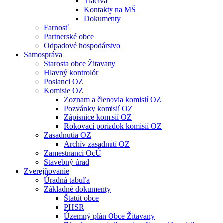
Tlačivá
Kontakty na MŠ
Dokumenty
Farnosť
Partnerské obce
Odpadové hospodárstvo
Samospráva
Starosta obce Žitavany
Hlavný kontrolór
Poslanci OZ
Komisie OZ
Zoznam a členovia komisií OZ
Pozvánky komisií OZ
Zápisnice komisií OZ
Rokovací poriadok komisií OZ
Zasadnutia OZ
Archív zasadnutí OZ
Zamestnanci OcÚ
Stavebný úrad
Zverejňovanie
Úradná tabuľa
Základné dokumenty
Štatút obce
PHSR
Územný plán Obce Žitavany