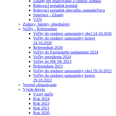
Zásady pre zriaďovanie a činnosť komisií
Rokovací poriadok komisií
Rokovací poriadok obecného zastupiteľstva
Smernice - Zásady
VZN
Zmluvy, faktúry, objednávky
Voľby - Referendum
Voľby do orgánov samosprávy obcí 24.10.2026
Voľby do orgánov samosprávy krajov
24.10.2026
Referendum 2026
Voľby do Európskeho parlamentu 2024
Voľby prezidenta 2024
Voľby do NR SR 2023
Referendum 2023
Voľby do orgánov samosprávy obcí 29.10.2022
Voľby do orgánov samosprávy krajov
29.10.2022
Verejné obstarávanie
Výrub drevín
Vzory tlačív
Rok 2024
Rok 2023
Rok 2021
Rok 2020