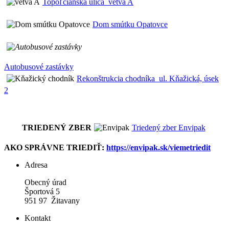
Topoľčianska ulica_vetva A
Dom smútku Opatovce
Autobusové zastávky
Rekonštrukcia chodníka_ul. Kňažická, úsek
2
TRIEDENÝ ZBER
Triedený zber Envipak
AKO SPRÁVNE TRIEDIŤ:
https://envipak.sk/viemetriedit
Adresa
Obecný úrad
Športová 5
951 97 Žitavany
Kontakt