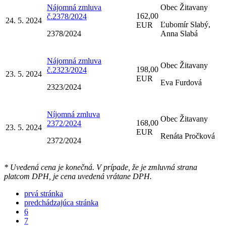
Nájomná zmluva
Obec Žitavany
162,00
č.2378/2024
24. 5. 2024
Ľubomír Slabý,
EUR
2378/2024
Anna Slabá
Nájomná zmluva
Obec Žitavany
198,00
č.2323/2024
23. 5. 2024
EUR
Eva Furdová
2323/2024
Níjomná zmluva
Obec Žitavany
168,00
2372/2024
23. 5. 2024
EUR
Renáta Pročková
2372/2024
* Uvedená cena je konečná. V prípade, že je zmluvná strana
platcom DPH, je cena uvedená vrátane DPH.
prvá stránka
predchádzajúca stránka
6
7