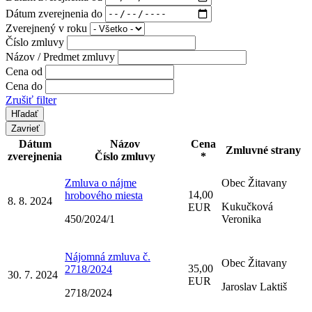
Dátum zverejnenia do
Zverejnený v roku
Číslo zmluvy
Názov / Predmet zmluvy
Cena od
Cena do
Zrušiť filter
Zavrieť
Dátum
Názov
Cena
Zmluvné strany
zverejnenia
Číslo zmluvy
*
Zmluva o nájme
Obec Žitavany
14,00
hrobového miesta
8. 8. 2024
Kukučková
EUR
450/2024/1
Veronika
Nájomná zmluva č.
Obec Žitavany
35,00
2718/2024
30. 7. 2024
EUR
Jaroslav Laktiš
2718/2024