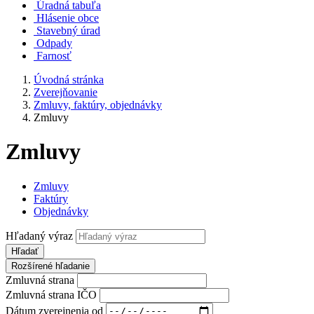
Úradná tabuľa
Hlásenie obce
Stavebný úrad
Odpady
Farnosť
Úvodná stránka
Zverejňovanie
Zmluvy, faktúry, objednávky
Zmluvy
Zmluvy
Zmluvy
Faktúry
Objednávky
Hľadaný výraz
Hľadať
Rozšírené hľadanie
Zmluvná strana
Zmluvná strana IČO
Dátum zverejnenia od