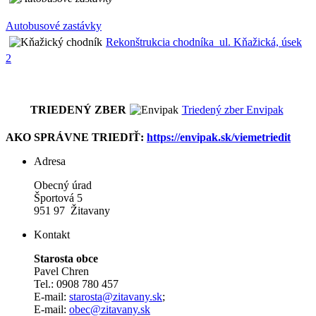
Autobusové zastávky
Rekonštrukcia chodníka_ul. Kňažická, úsek
2
TRIEDENÝ ZBER
Triedený zber Envipak
AKO SPRÁVNE TRIEDIŤ:
https://envipak.sk/viemetriedit
Adresa
Obecný úrad
Športová 5
951 97 Žitavany
Kontakt
Starosta obce
Pavel Chren
Tel.: 0908 780 457
E-mail:
starosta@zitavany.sk
;
E-mail:
obec@zitavany.sk