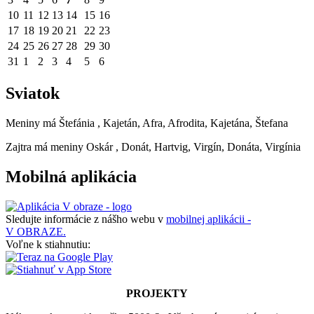
10
11
12
13
14
15
16
17
18
19
20
21
22
23
24
25
26
27
28
29
30
31
1
2
3
4
5
6
Sviatok
Meniny má
Štefánia
, Kajetán, Afra, Afrodita, Kajetána, Štefana
Zajtra má meniny
Oskár
, Donát, Hartvig, Virgín, Donáta, Virgínia
Mobilná aplikácia
Sledujte informácie z nášho webu v
mobilnej aplikácii -
V OBRAZE.
Voľne k stiahnutiu:
PROJEKTY