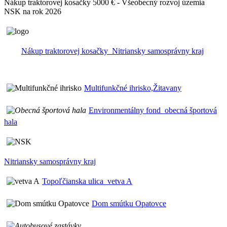
Nákup traktorovej kosačky 5000 € - Všeobecný rozvoj územia
NSK na rok 2026
Nákup traktorovej kosačky_Nitriansky samosprávny kraj
Multifunkčné ihrisko,Žitavany
Environmentálny fond_obecná športová
hala
Nitriansky samosprávny kraj
Topoľčianska ulica_vetva A
Dom smútku Opatovce