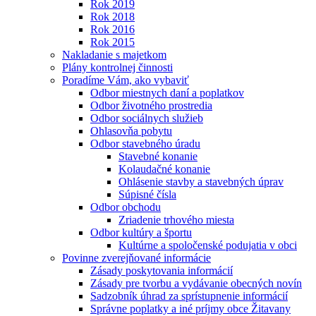
Rok 2019
Rok 2018
Rok 2016
Rok 2015
Nakladanie s majetkom
Plány kontrolnej činnosti
Poradíme Vám, ako vybaviť
Odbor miestnych daní a poplatkov
Odbor životného prostredia
Odbor sociálnych služieb
Ohlasovňa pobytu
Odbor stavebného úradu
Stavebné konanie
Kolaudačné konanie
Ohlásenie stavby a stavebných úprav
Súpisné čísla
Odbor obchodu
Zriadenie trhového miesta
Odbor kultúry a športu
Kultúrne a spoločenské podujatia v obci
Povinne zverejňované informácie
Zásady poskytovania informácií
Zásady pre tvorbu a vydávanie obecných novín
Sadzobník úhrad za sprístupnenie informácií
Správne poplatky a iné príjmy obce Žitavany