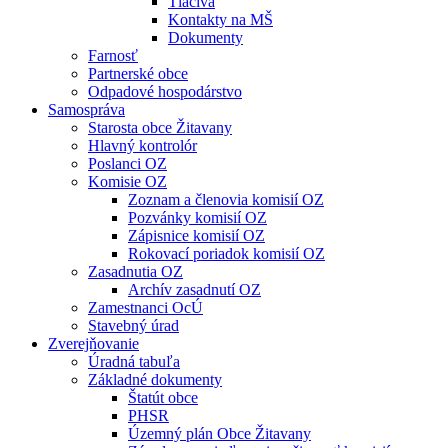
Tlačivá
Kontakty na MŠ
Dokumenty
Farnosť
Partnerské obce
Odpadové hospodárstvo
Samospráva
Starosta obce Žitavany
Hlavný kontrolór
Poslanci OZ
Komisie OZ
Zoznam a členovia komisií OZ
Pozvánky komisií OZ
Zápisnice komisií OZ
Rokovací poriadok komisií OZ
Zasadnutia OZ
Archív zasadnutí OZ
Zamestnanci OcÚ
Stavebný úrad
Zverejňovanie
Úradná tabuľa
Základné dokumenty
Štatút obce
PHSR
Územný plán Obce Žitavany