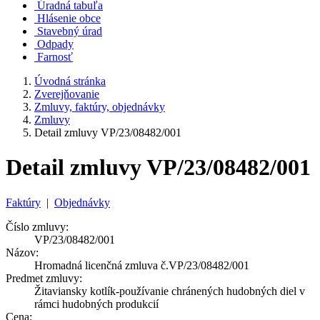
Úradná tabuľa
Hlásenie obce
Stavebný úrad
Odpady
Farnosť
Úvodná stránka
Zverejňovanie
Zmluvy, faktúry, objednávky
Zmluvy
Detail zmluvy VP/23/08482/001
Detail zmluvy VP/23/08482/001
Faktúry
|
Objednávky
Číslo zmluvy:
VP/23/08482/001
Názov:
Hromadná licenčná zmluva č.VP/23/08482/001
Predmet zmluvy:
Žitaviansky kotlík-používanie chránených hudobných diel v
rámci hudobných produkcií
Cena: