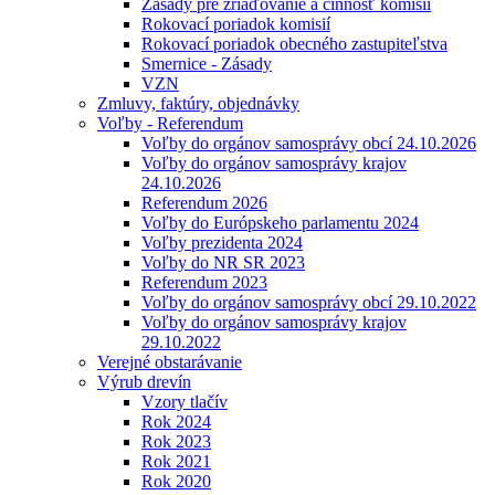
Zásady pre zriaďovanie a činnosť komisií
Rokovací poriadok komisií
Rokovací poriadok obecného zastupiteľstva
Smernice - Zásady
VZN
Zmluvy, faktúry, objednávky
Voľby - Referendum
Voľby do orgánov samosprávy obcí 24.10.2026
Voľby do orgánov samosprávy krajov
24.10.2026
Referendum 2026
Voľby do Európskeho parlamentu 2024
Voľby prezidenta 2024
Voľby do NR SR 2023
Referendum 2023
Voľby do orgánov samosprávy obcí 29.10.2022
Voľby do orgánov samosprávy krajov
29.10.2022
Verejné obstarávanie
Výrub drevín
Vzory tlačív
Rok 2024
Rok 2023
Rok 2021
Rok 2020