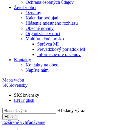
Ochrana osobných údajov
Život v obci
Oznamy
Kalendár podujatí
Hlásenie miestneho rozhlasu
Obecné noviny
Organizácie v obci
Multifunkčné ihrisko
Správca MI
Prevádzkový poriadok MI
Informácie pre občanov
Kontakty
Kontakty na obec
Napíšte nám
Mapa webu
SK
Slovensky
SK
Slovensky
EN
English
Hľadaný výraz
Hľadať
rozšírené vyhľadávanie