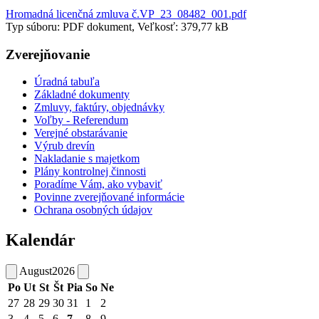
Hromadná licenčná zmluva č.VP_23_08482_001.pdf
Typ súboru: PDF dokument, Veľkosť: 379,77 kB
Zverejňovanie
Úradná tabuľa
Základné dokumenty
Zmluvy, faktúry, objednávky
Voľby - Referendum
Verejné obstarávanie
Výrub drevín
Nakladanie s majetkom
Plány kontrolnej činnosti
Poradíme Vám, ako vybaviť
Povinne zverejňované informácie
Ochrana osobných údajov
Kalendár
August
2026
Po
Ut
St
Št
Pia
So
Ne
27
28
29
30
31
1
2
3
4
5
6
7
8
9