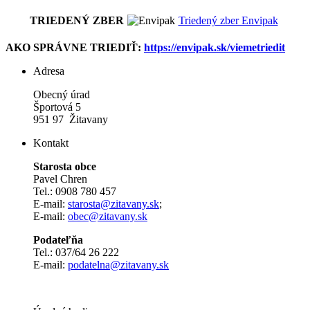
TRIEDENÝ ZBER
Triedený zber Envipak
AKO SPRÁVNE TRIEDIŤ:
https://envipak.sk/viemetriedit
Adresa
Obecný úrad
Športová 5
951 97 Žitavany
Kontakt
Starosta obce
Pavel Chren
Tel.: 0908 780 457
E-mail:
starosta@zitavany.sk
;
E-mail:
obec@zitavany.sk
Podateľňa
Tel.: 037/64 26 222
E-mail:
podatelna@zitavany.sk