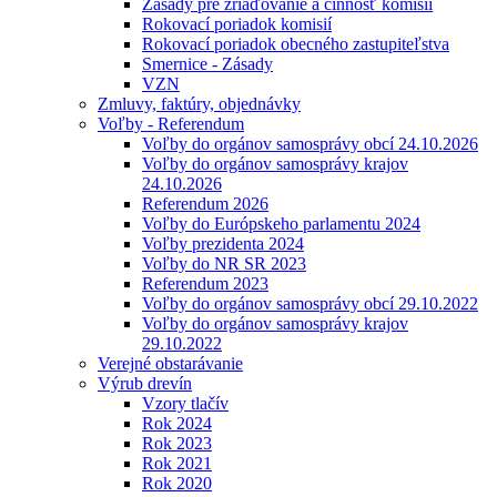
Zásady pre zriaďovanie a činnosť komisií
Rokovací poriadok komisií
Rokovací poriadok obecného zastupiteľstva
Smernice - Zásady
VZN
Zmluvy, faktúry, objednávky
Voľby - Referendum
Voľby do orgánov samosprávy obcí 24.10.2026
Voľby do orgánov samosprávy krajov
24.10.2026
Referendum 2026
Voľby do Európskeho parlamentu 2024
Voľby prezidenta 2024
Voľby do NR SR 2023
Referendum 2023
Voľby do orgánov samosprávy obcí 29.10.2022
Voľby do orgánov samosprávy krajov
29.10.2022
Verejné obstarávanie
Výrub drevín
Vzory tlačív
Rok 2024
Rok 2023
Rok 2021
Rok 2020