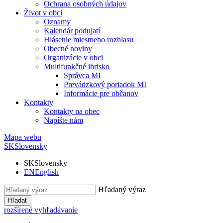
Ochrana osobných údajov
Život v obci
Oznamy
Kalendár podujatí
Hlásenie miestneho rozhlasu
Obecné noviny
Organizácie v obci
Multifunkčné ihrisko
Správca MI
Prevádzkový poriadok MI
Informácie pre občanov
Kontakty
Kontakty na obec
Napíšte nám
Mapa webu
SK
Slovensky
SK
Slovensky
EN
English
Hľadaný výraz
Hľadať
rozšírené vyhľadávanie