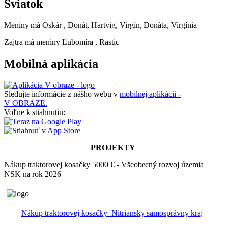
Sviatok
Meniny má
Oskár
, Donát, Hartvig, Virgín, Donáta, Virgínia
Zajtra má meniny
Ľubomíra
, Rastic
Mobilná aplikácia
Sledujte informácie z nášho webu v
mobilnej aplikácii -
V OBRAZE.
Voľne k stiahnutiu:
PROJEKTY
Nákup traktorovej kosačky 5000 € - Všeobecný rozvoj územia
NSK na rok 2026
Nákup traktorovej kosačky_Nitriansky samosprávny kraj