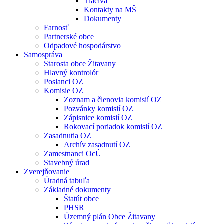
Tlačivá
Kontakty na MŠ
Dokumenty
Farnosť
Partnerské obce
Odpadové hospodárstvo
Samospráva
Starosta obce Žitavany
Hlavný kontrolór
Poslanci OZ
Komisie OZ
Zoznam a členovia komisií OZ
Pozvánky komisií OZ
Zápisnice komisií OZ
Rokovací poriadok komisií OZ
Zasadnutia OZ
Archív zasadnutí OZ
Zamestnanci OcÚ
Stavebný úrad
Zverejňovanie
Úradná tabuľa
Základné dokumenty
Štatút obce
PHSR
Územný plán Obce Žitavany