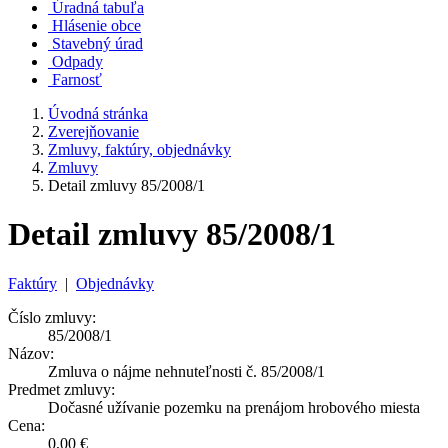
Úradná tabuľa
Hlásenie obce
Stavebný úrad
Odpady
Farnosť
Úvodná stránka
Zverejňovanie
Zmluvy, faktúry, objednávky
Zmluvy
Detail zmluvy 85/2008/1
Detail zmluvy 85/2008/1
Faktúry
|
Objednávky
Číslo zmluvy:
85/2008/1
Názov:
Zmluva o nájme nehnuteľnosti č. 85/2008/1
Predmet zmluvy:
Dočasné užívanie pozemku na prenájom hrobového miesta
Cena:
0,00 €