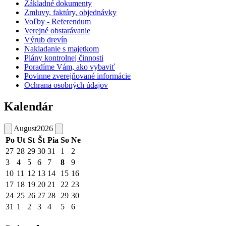
Základné dokumenty
Zmluvy, faktúry, objednávky
Voľby - Referendum
Verejné obstarávanie
Výrub drevín
Nakladanie s majetkom
Plány kontrolnej činnosti
Poradíme Vám, ako vybaviť
Povinne zverejňované informácie
Ochrana osobných údajov
Kalendár
August
2026
Po
Ut
St
Št
Pia
So
Ne
27
28
29
30
31
1
2
3
4
5
6
7
8
9
10
11
12
13
14
15
16
17
18
19
20
21
22
23
24
25
26
27
28
29
30
31
1
2
3
4
5
6