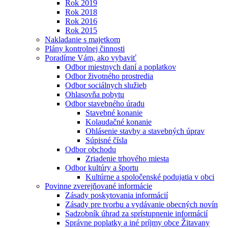
Rok 2019
Rok 2018
Rok 2016
Rok 2015
Nakladanie s majetkom
Plány kontrolnej činnosti
Poradíme Vám, ako vybaviť
Odbor miestnych daní a poplatkov
Odbor životného prostredia
Odbor sociálnych služieb
Ohlasovňa pobytu
Odbor stavebného úradu
Stavebné konanie
Kolaudačné konanie
Ohlásenie stavby a stavebných úprav
Súpisné čísla
Odbor obchodu
Zriadenie trhového miesta
Odbor kultúry a športu
Kultúrne a spoločenské podujatia v obci
Povinne zverejňované informácie
Zásady poskytovania informácií
Zásady pre tvorbu a vydávanie obecných novín
Sadzobník úhrad za sprístupnenie informácií
Správne poplatky a iné príjmy obce Žitavany