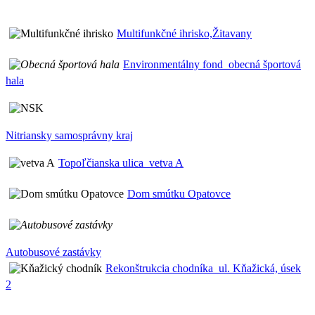
Multifunkčné ihrisko,Žitavany
Environmentálny fond_obecná športová
hala
Nitriansky samosprávny kraj
Topoľčianska ulica_vetva A
Dom smútku Opatovce
Autobusové zastávky
Rekonštrukcia chodníka_ul. Kňažická, úsek
2