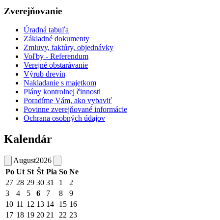
Zverejňovanie
Úradná tabuľa
Základné dokumenty
Zmluvy, faktúry, objednávky
Voľby - Referendum
Verejné obstarávanie
Výrub drevín
Nakladanie s majetkom
Plány kontrolnej činnosti
Poradíme Vám, ako vybaviť
Povinne zverejňované informácie
Ochrana osobných údajov
Kalendár
August
2026
Po
Ut
St
Št
Pia
So
Ne
27
28
29
30
31
1
2
3
4
5
6
7
8
9
10
11
12
13
14
15
16
17
18
19
20
21
22
23