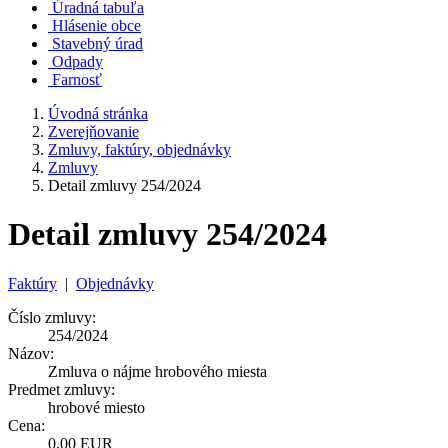
Úradná tabuľa
Hlásenie obce
Stavebný úrad
Odpady
Farnosť
Úvodná stránka
Zverejňovanie
Zmluvy, faktúry, objednávky
Zmluvy
Detail zmluvy 254/2024
Detail zmluvy 254/2024
Faktúry
|
Objednávky
Číslo zmluvy:
254/2024
Názov:
Zmluva o nájme hrobového miesta
Predmet zmluvy:
hrobové miesto
Cena:
0,00 EUR