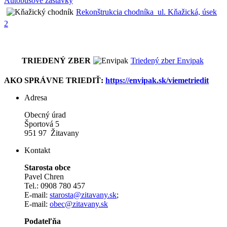
Autobusové zastávky
Rekonštrukcia chodníka_ul. Kňažická, úsek
2
TRIEDENÝ ZBER
Triedený zber Envipak
AKO SPRÁVNE TRIEDIŤ:
https://envipak.sk/viemetriedit
Adresa
Obecný úrad
Športová 5
951 97 Žitavany
Kontakt
Starosta obce
Pavel Chren
Tel.: 0908 780 457
E-mail:
starosta@zitavany.sk
;
E-mail:
obec@zitavany.sk
Podateľňa