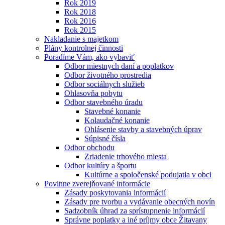
Rok 2019
Rok 2018
Rok 2016
Rok 2015
Nakladanie s majetkom
Plány kontrolnej činnosti
Poradíme Vám, ako vybaviť
Odbor miestnych daní a poplatkov
Odbor životného prostredia
Odbor sociálnych služieb
Ohlasovňa pobytu
Odbor stavebného úradu
Stavebné konanie
Kolaudačné konanie
Ohlásenie stavby a stavebných úprav
Súpisné čísla
Odbor obchodu
Zriadenie trhového miesta
Odbor kultúry a športu
Kultúrne a spoločenské podujatia v obci
Povinne zverejňované informácie
Zásady poskytovania informácií
Zásady pre tvorbu a vydávanie obecných novín
Sadzobník úhrad za sprístupnenie informácií
Správne poplatky a iné príjmy obce Žitavany