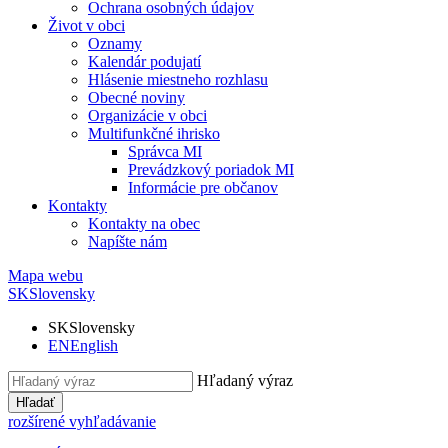
Ochrana osobných údajov
Život v obci
Oznamy
Kalendár podujatí
Hlásenie miestneho rozhlasu
Obecné noviny
Organizácie v obci
Multifunkčné ihrisko
Správca MI
Prevádzkový poriadok MI
Informácie pre občanov
Kontakty
Kontakty na obec
Napíšte nám
Mapa webu
SK
Slovensky
SK
Slovensky
EN
English
Hľadaný výraz
Hľadať
rozšírené vyhľadávanie