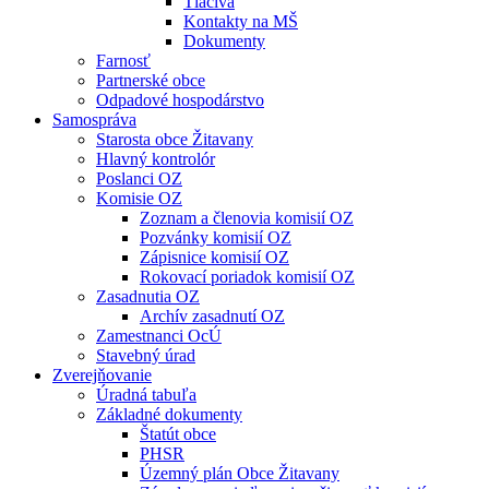
Tlačivá
Kontakty na MŠ
Dokumenty
Farnosť
Partnerské obce
Odpadové hospodárstvo
Samospráva
Starosta obce Žitavany
Hlavný kontrolór
Poslanci OZ
Komisie OZ
Zoznam a členovia komisií OZ
Pozvánky komisií OZ
Zápisnice komisií OZ
Rokovací poriadok komisií OZ
Zasadnutia OZ
Archív zasadnutí OZ
Zamestnanci OcÚ
Stavebný úrad
Zverejňovanie
Úradná tabuľa
Základné dokumenty
Štatút obce
PHSR
Územný plán Obce Žitavany