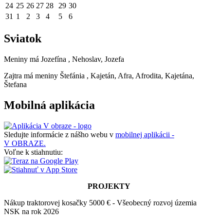
24
25
26
27
28
29
30
31
1
2
3
4
5
6
Sviatok
Meniny má
Jozefína
, Nehoslav, Jozefa
Zajtra má meniny
Štefánia
, Kajetán, Afra, Afrodita, Kajetána,
Štefana
Mobilná aplikácia
Sledujte informácie z nášho webu v
mobilnej aplikácii -
V OBRAZE.
Voľne k stiahnutiu:
PROJEKTY
Nákup traktorovej kosačky 5000 € - Všeobecný rozvoj územia
NSK na rok 2026