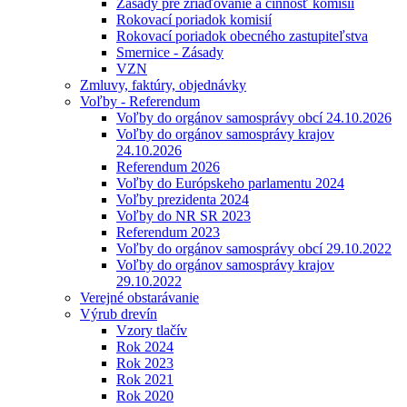
Zásady pre zriaďovanie a činnosť komisií
Rokovací poriadok komisií
Rokovací poriadok obecného zastupiteľstva
Smernice - Zásady
VZN
Zmluvy, faktúry, objednávky
Voľby - Referendum
Voľby do orgánov samosprávy obcí 24.10.2026
Voľby do orgánov samosprávy krajov
24.10.2026
Referendum 2026
Voľby do Európskeho parlamentu 2024
Voľby prezidenta 2024
Voľby do NR SR 2023
Referendum 2023
Voľby do orgánov samosprávy obcí 29.10.2022
Voľby do orgánov samosprávy krajov
29.10.2022
Verejné obstarávanie
Výrub drevín
Vzory tlačív
Rok 2024
Rok 2023
Rok 2021
Rok 2020