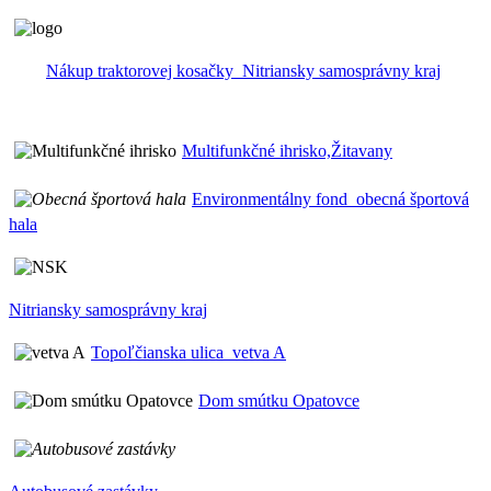
Nákup traktorovej kosačky_Nitriansky samosprávny kraj
Multifunkčné ihrisko,Žitavany
Environmentálny fond_obecná športová
hala
Nitriansky samosprávny kraj
Topoľčianska ulica_vetva A
Dom smútku Opatovce