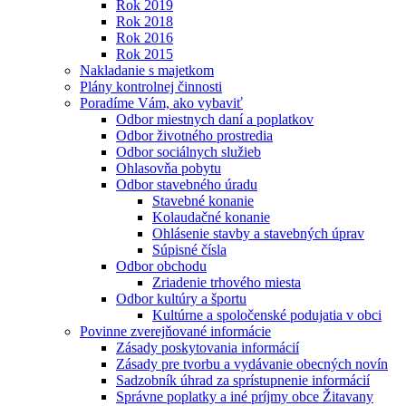
Rok 2019
Rok 2018
Rok 2016
Rok 2015
Nakladanie s majetkom
Plány kontrolnej činnosti
Poradíme Vám, ako vybaviť
Odbor miestnych daní a poplatkov
Odbor životného prostredia
Odbor sociálnych služieb
Ohlasovňa pobytu
Odbor stavebného úradu
Stavebné konanie
Kolaudačné konanie
Ohlásenie stavby a stavebných úprav
Súpisné čísla
Odbor obchodu
Zriadenie trhového miesta
Odbor kultúry a športu
Kultúrne a spoločenské podujatia v obci
Povinne zverejňované informácie
Zásady poskytovania informácií
Zásady pre tvorbu a vydávanie obecných novín
Sadzobník úhrad za sprístupnenie informácií
Správne poplatky a iné príjmy obce Žitavany