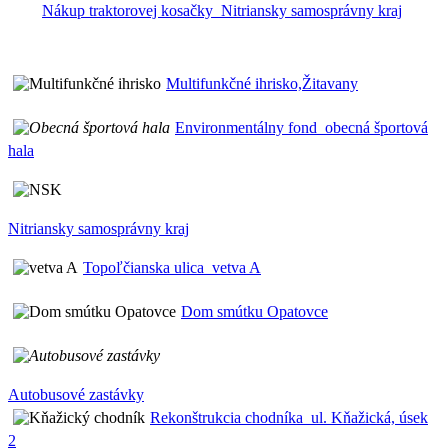
Nákup traktorovej kosačky_Nitriansky samosprávny kraj
Multifunkčné ihrisko,Žitavany
Environmentálny fond_obecná športová
hala
Nitriansky samosprávny kraj
Topoľčianska ulica_vetva A
Dom smútku Opatovce
Autobusové zastávky
Rekonštrukcia chodníka_ul. Kňažická, úsek
2