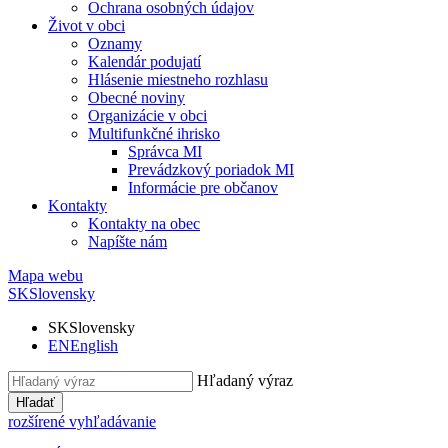
Ochrana osobných údajov
Život v obci
Oznamy
Kalendár podujatí
Hlásenie miestneho rozhlasu
Obecné noviny
Organizácie v obci
Multifunkčné ihrisko
Správca MI
Prevádzkový poriadok MI
Informácie pre občanov
Kontakty
Kontakty na obec
Napíšte nám
Mapa webu
SK
Slovensky
SK
Slovensky
EN
English
Hľadaný výraz
Hľadať
rozšírené vyhľadávanie