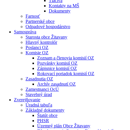
Tlačivá
Kontakty na MŠ
Dokumenty
Farnosť
Partnerské obce
Odpadové hospodárstvo
Samospráva
Starosta obce Žitavany
Hlavný kontrolór
Poslanci OZ
Komisie OZ
Zoznam a členovia komisií OZ
Pozvánky komisií OZ
Zápisnice komisií OZ
Rokovací poriadok komisií OZ
Zasadnutia OZ
Archív zasadnutí OZ
Zamestnanci OcÚ
Stavebný úrad
Zverejňovanie
Úradná tabuľa
Základné dokumenty
Štatút obce
PHSR
Územný plán Obce Žitavany