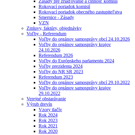
Zásady pre zriaďovanie a činnosť komisií
Rokovací poriadok komisií
Rokovací poriadok obecného zastupiteľstva
Smernice - Zásady
VZN
Zmluvy, faktúry, objednávky
Voľby - Referendum
Voľby do orgánov samosprávy obcí 24.10.2026
Voľby do orgánov samosprávy krajov
24.10.2026
Referendum 2026
Voľby do Európskeho parlamentu 2024
Voľby prezidenta 2024
Voľby do NR SR 2023
Referendum 2023
Voľby do orgánov samosprávy obcí 29.10.2022
Voľby do orgánov samosprávy krajov
29.10.2022
Verejné obstarávanie
Výrub drevín
Vzory tlačív
Rok 2024
Rok 2023
Rok 2021
Rok 2020