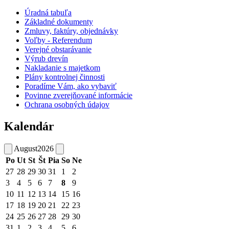
Úradná tabuľa
Základné dokumenty
Zmluvy, faktúry, objednávky
Voľby - Referendum
Verejné obstarávanie
Výrub drevín
Nakladanie s majetkom
Plány kontrolnej činnosti
Poradíme Vám, ako vybaviť
Povinne zverejňované informácie
Ochrana osobných údajov
Kalendár
August
2026
Po
Ut
St
Št
Pia
So
Ne
27
28
29
30
31
1
2
3
4
5
6
7
8
9
10
11
12
13
14
15
16
17
18
19
20
21
22
23
24
25
26
27
28
29
30
31
1
2
3
4
5
6