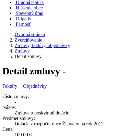
Úradná tabuľa
Hlásenie obce
Stavebný úrad
Odpady
Farnosť
Úvodná stránka
Zverejňovanie
Zmluvy, faktúry, objednávky
Zmluvy
Detail zmluvy -
Detail zmluvy -
Faktúry
|
Objednávky
Číslo zmluvy:
-
Názov:
Zmluva o poskytnutí dotácie
Predmet zmluvy:
Dotácie z rozpočtu obce Žitavany na rok 2012
Cena:
100,00 €