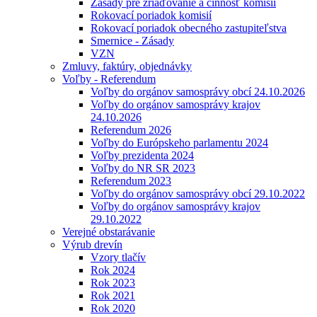
Zásady pre zriaďovanie a činnosť komisií
Rokovací poriadok komisií
Rokovací poriadok obecného zastupiteľstva
Smernice - Zásady
VZN
Zmluvy, faktúry, objednávky
Voľby - Referendum
Voľby do orgánov samosprávy obcí 24.10.2026
Voľby do orgánov samosprávy krajov
24.10.2026
Referendum 2026
Voľby do Európskeho parlamentu 2024
Voľby prezidenta 2024
Voľby do NR SR 2023
Referendum 2023
Voľby do orgánov samosprávy obcí 29.10.2022
Voľby do orgánov samosprávy krajov
29.10.2022
Verejné obstarávanie
Výrub drevín
Vzory tlačív
Rok 2024
Rok 2023
Rok 2021
Rok 2020