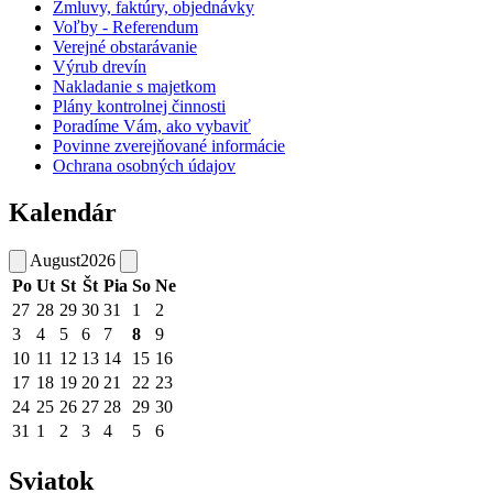
Zmluvy, faktúry, objednávky
Voľby - Referendum
Verejné obstarávanie
Výrub drevín
Nakladanie s majetkom
Plány kontrolnej činnosti
Poradíme Vám, ako vybaviť
Povinne zverejňované informácie
Ochrana osobných údajov
Kalendár
August
2026
Po
Ut
St
Št
Pia
So
Ne
27
28
29
30
31
1
2
3
4
5
6
7
8
9
10
11
12
13
14
15
16
17
18
19
20
21
22
23
24
25
26
27
28
29
30
31
1
2
3
4
5
6
Sviatok