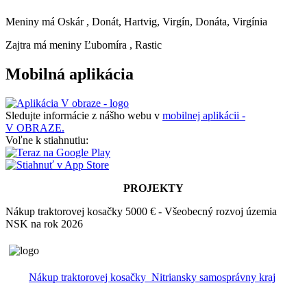
Meniny má
Oskár
, Donát, Hartvig, Virgín, Donáta, Virgínia
Zajtra má meniny
Ľubomíra
, Rastic
Mobilná aplikácia
Sledujte informácie z nášho webu v
mobilnej aplikácii -
V OBRAZE.
Voľne k stiahnutiu:
PROJEKTY
Nákup traktorovej kosačky 5000 € - Všeobecný rozvoj územia
NSK na rok 2026
Nákup traktorovej kosačky_Nitriansky samosprávny kraj