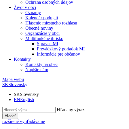
Ochrana osobných údajov
Život v obci
Oznamy
Kalendár podujatí
Hlásenie miestneho rozhlasu
Obecné noviny
Organizácie v obci
Multifunkčné ihrisko
Správca MI
Prevádzkový poriadok MI
Informácie pre občanov
Kontakty
Kontakty na obec
Napíšte nám
Mapa webu
SK
Slovensky
SK
Slovensky
EN
English
Hľadaný výraz
Hľadať
rozšírené vyhľadávanie