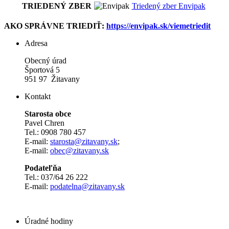
TRIEDENÝ ZBER
Triedený zber Envipak
AKO SPRÁVNE TRIEDIŤ:
https://envipak.sk/viemetriedit
Adresa
Obecný úrad
Športová 5
951 97 Žitavany
Kontakt
Starosta obce
Pavel Chren
Tel.: 0908 780 457
E-mail:
starosta@zitavany.sk
;
E-mail:
obec@zitavany.sk
Podateľňa
Tel.: 037/64 26 222
E-mail:
podatelna@zitavany.sk
Úradné hodiny