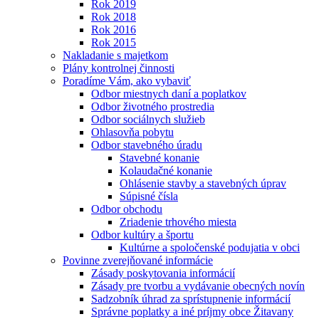
Rok 2019
Rok 2018
Rok 2016
Rok 2015
Nakladanie s majetkom
Plány kontrolnej činnosti
Poradíme Vám, ako vybaviť
Odbor miestnych daní a poplatkov
Odbor životného prostredia
Odbor sociálnych služieb
Ohlasovňa pobytu
Odbor stavebného úradu
Stavebné konanie
Kolaudačné konanie
Ohlásenie stavby a stavebných úprav
Súpisné čísla
Odbor obchodu
Zriadenie trhového miesta
Odbor kultúry a športu
Kultúrne a spoločenské podujatia v obci
Povinne zverejňované informácie
Zásady poskytovania informácií
Zásady pre tvorbu a vydávanie obecných novín
Sadzobník úhrad za sprístupnenie informácií
Správne poplatky a iné príjmy obce Žitavany