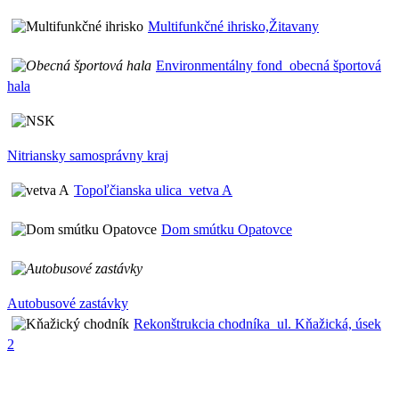
Multifunkčné ihrisko,Žitavany
Environmentálny fond_obecná športová
hala
Nitriansky samosprávny kraj
Topoľčianska ulica_vetva A
Dom smútku Opatovce
Autobusové zastávky
Rekonštrukcia chodníka_ul. Kňažická, úsek
2