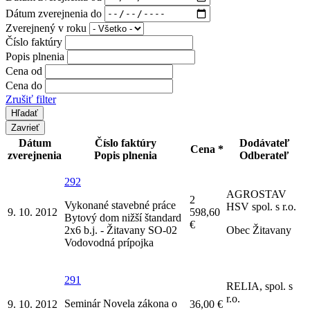
Dátum zverejnenia do
Zverejnený v roku
Číslo faktúry
Popis plnenia
Cena od
Cena do
Zrušiť filter
Zavrieť
Dátum
Číslo faktúry
Dodávateľ
Cena *
zverejnenia
Popis plnenia
Odberateľ
292
AGROSTAV
2
Vykonané stavebné práce
HSV spol. s r.o.
9. 10. 2012
598,60
Bytový dom nižší štandard
€
2x6 b.j. - Žitavany SO-02
Obec Žitavany
Vodovodná prípojka
291
RELIA, spol. s
r.o.
Seminár Novela zákona o
9. 10. 2012
36,00 €