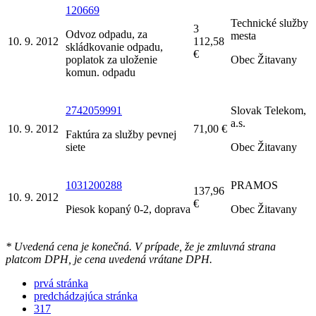
120669
Technické služby
3
Odvoz odpadu, za
mesta
10. 9. 2012
112,58
skládkovanie odpadu,
€
poplatok za uloženie
Obec Žitavany
komun. odpadu
2742059991
Slovak Telekom,
a.s.
10. 9. 2012
71,00 €
Faktúra za služby pevnej
siete
Obec Žitavany
1031200288
PRAMOS
137,96
10. 9. 2012
€
Piesok kopaný 0-2, doprava
Obec Žitavany
* Uvedená cena je konečná. V prípade, že je zmluvná strana
platcom DPH, je cena uvedená vrátane DPH.
prvá stránka
predchádzajúca stránka
317