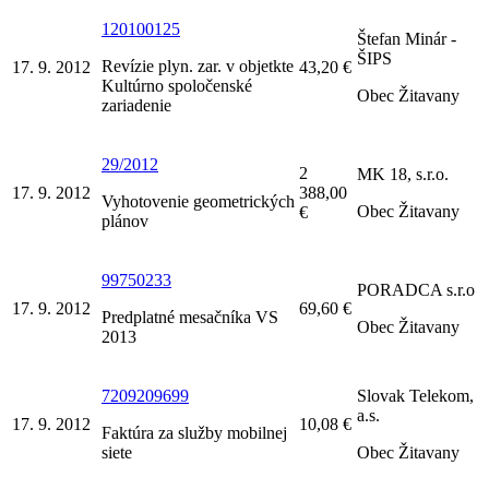
120100125
Štefan Minár -
ŠIPS
Revízie plyn. zar. v objetkte
17. 9. 2012
43,20 €
Kultúrno spoločenské
Obec Žitavany
zariadenie
29/2012
2
MK 18, s.r.o.
17. 9. 2012
388,00
Vyhotovenie geometrických
Obec Žitavany
€
plánov
99750233
PORADCA s.r.o
17. 9. 2012
69,60 €
Predplatné mesačníka VS
Obec Žitavany
2013
7209209699
Slovak Telekom,
a.s.
17. 9. 2012
10,08 €
Faktúra za služby mobilnej
siete
Obec Žitavany