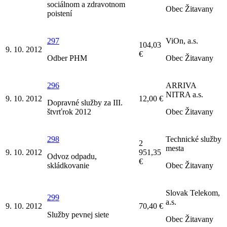
sociálnom a zdravotnom
Obec Žitavany
poistení
297
ViOn, a.s.
104,03
9. 10. 2012
€
Odber PHM
Obec Žitavany
296
ARRIVA
NITRA a.s.
9. 10. 2012
12,00 €
Dopravné služby za III.
štvrťrok 2012
Obec Žitavany
298
Technické služby
2
mesta
9. 10. 2012
951,35
Odvoz odpadu,
€
skládkovanie
Obec Žitavany
Slovak Telekom,
299
a.s.
9. 10. 2012
70,40 €
Služby pevnej siete
Obec Žitavany