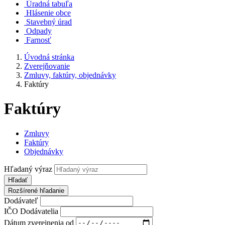
Úradná tabuľa
Hlásenie obce
Stavebný úrad
Odpady
Farnosť
Úvodná stránka
Zverejňovanie
Zmluvy, faktúry, objednávky
Faktúry
Faktúry
Zmluvy
Faktúry
Objednávky
Hľadaný výraz
Hľadať
Rozšírené hľadanie
Dodávateľ
IČO Dodávatelia
Dátum zverejnenia od