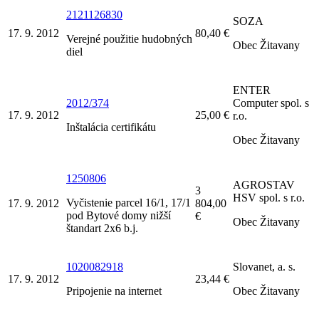
2121126830
SOZA
17. 9. 2012
80,40 €
Verejné použitie hudobných
Obec Žitavany
diel
ENTER
2012/374
Computer spol. s
17. 9. 2012
25,00 €
r.o.
Inštalácia certifikátu
Obec Žitavany
1250806
AGROSTAV
3
HSV spol. s r.o.
Vyčistenie parcel 16/1, 17/1
17. 9. 2012
804,00
pod Bytové domy nižší
€
Obec Žitavany
štandart 2x6 b.j.
1020082918
Slovanet, a. s.
17. 9. 2012
23,44 €
Pripojenie na internet
Obec Žitavany