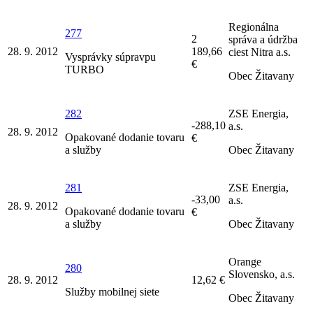
Regionálna
277
2
správa a údržba
28. 9. 2012
189,66
ciest Nitra a.s.
Vysprávky súpravpu
€
TURBO
Obec Žitavany
282
ZSE Energia,
-288,10
a.s.
28. 9. 2012
Opakované dodanie tovaru
€
a služby
Obec Žitavany
281
ZSE Energia,
-33,00
a.s.
28. 9. 2012
Opakované dodanie tovaru
€
a služby
Obec Žitavany
Orange
280
Slovensko, a.s.
28. 9. 2012
12,62 €
Služby mobilnej siete
Obec Žitavany