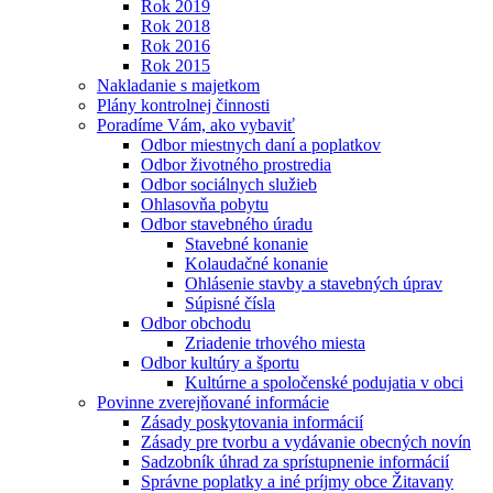
Rok 2019
Rok 2018
Rok 2016
Rok 2015
Nakladanie s majetkom
Plány kontrolnej činnosti
Poradíme Vám, ako vybaviť
Odbor miestnych daní a poplatkov
Odbor životného prostredia
Odbor sociálnych služieb
Ohlasovňa pobytu
Odbor stavebného úradu
Stavebné konanie
Kolaudačné konanie
Ohlásenie stavby a stavebných úprav
Súpisné čísla
Odbor obchodu
Zriadenie trhového miesta
Odbor kultúry a športu
Kultúrne a spoločenské podujatia v obci
Povinne zverejňované informácie
Zásady poskytovania informácií
Zásady pre tvorbu a vydávanie obecných novín
Sadzobník úhrad za sprístupnenie informácií
Správne poplatky a iné príjmy obce Žitavany