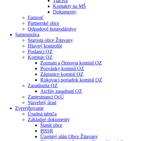
Tlačivá
Kontakty na MŠ
Dokumenty
Farnosť
Partnerské obce
Odpadové hospodárstvo
Samospráva
Starosta obce Žitavany
Hlavný kontrolór
Poslanci OZ
Komisie OZ
Zoznam a členovia komisií OZ
Pozvánky komisií OZ
Zápisnice komisií OZ
Rokovací poriadok komisií OZ
Zasadnutia OZ
Archív zasadnutí OZ
Zamestnanci OcÚ
Stavebný úrad
Zverejňovanie
Úradná tabuľa
Základné dokumenty
Štatút obce
PHSR
Územný plán Obce Žitavany