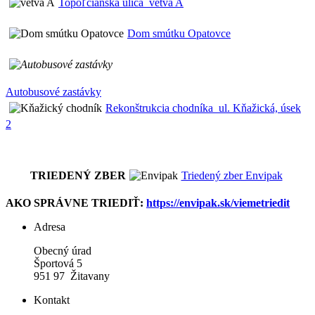
Topoľčianska ulica_vetva A
Dom smútku Opatovce
Autobusové zastávky
Rekonštrukcia chodníka_ul. Kňažická, úsek
2
TRIEDENÝ ZBER
Triedený zber Envipak
AKO SPRÁVNE TRIEDIŤ:
https://envipak.sk/viemetriedit
Adresa
Obecný úrad
Športová 5
951 97 Žitavany
Kontakt