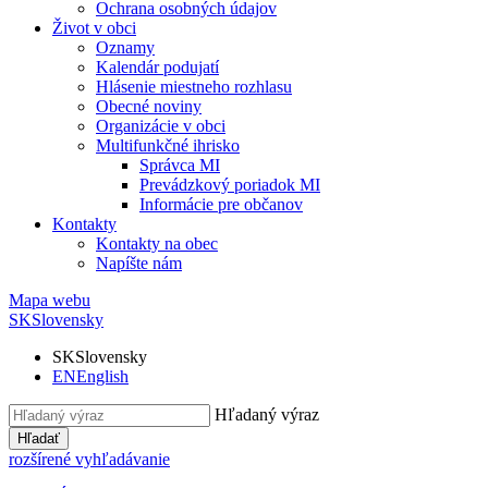
Ochrana osobných údajov
Život v obci
Oznamy
Kalendár podujatí
Hlásenie miestneho rozhlasu
Obecné noviny
Organizácie v obci
Multifunkčné ihrisko
Správca MI
Prevádzkový poriadok MI
Informácie pre občanov
Kontakty
Kontakty na obec
Napíšte nám
Mapa webu
SK
Slovensky
SK
Slovensky
EN
English
Hľadaný výraz
Hľadať
rozšírené vyhľadávanie