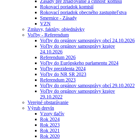
Zásady pre zriaďovanie a činnosť komisií
Rokovací poriadok komisií
Rokovací poriadok obecného zastupiteľstva
Smernice - Zásady
VZN
Zmluvy, faktúry, objednávky
Voľby - Referendum
Voľby do orgánov samosprávy obcí 24.10.2026
Voľby do orgánov samosprávy krajov
24.10.2026
Referendum 2026
Voľby do Európskeho parlamentu 2024
Voľby prezidenta 2024
Voľby do NR SR 2023
Referendum 2023
Voľby do orgánov samosprávy obcí 29.10.2022
Voľby do orgánov samosprávy krajov
29.10.2022
Verejné obstarávanie
Výrub drevín
Vzory tlačív
Rok 2024
Rok 2023
Rok 2021
Rok 2020