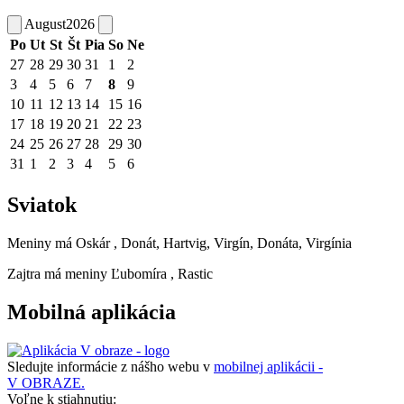
August
2026
Po
Ut
St
Št
Pia
So
Ne
27
28
29
30
31
1
2
3
4
5
6
7
8
9
10
11
12
13
14
15
16
17
18
19
20
21
22
23
24
25
26
27
28
29
30
31
1
2
3
4
5
6
Sviatok
Meniny má
Oskár
, Donát, Hartvig, Virgín, Donáta, Virgínia
Zajtra má meniny
Ľubomíra
, Rastic
Mobilná aplikácia
Sledujte informácie z nášho webu v
mobilnej aplikácii -
V OBRAZE.
Voľne k stiahnutiu: