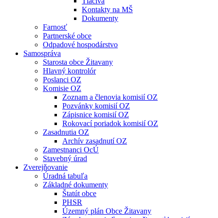
Tlačivá
Kontakty na MŠ
Dokumenty
Farnosť
Partnerské obce
Odpadové hospodárstvo
Samospráva
Starosta obce Žitavany
Hlavný kontrolór
Poslanci OZ
Komisie OZ
Zoznam a členovia komisií OZ
Pozvánky komisií OZ
Zápisnice komisií OZ
Rokovací poriadok komisií OZ
Zasadnutia OZ
Archív zasadnutí OZ
Zamestnanci OcÚ
Stavebný úrad
Zverejňovanie
Úradná tabuľa
Základné dokumenty
Štatút obce
PHSR
Územný plán Obce Žitavany