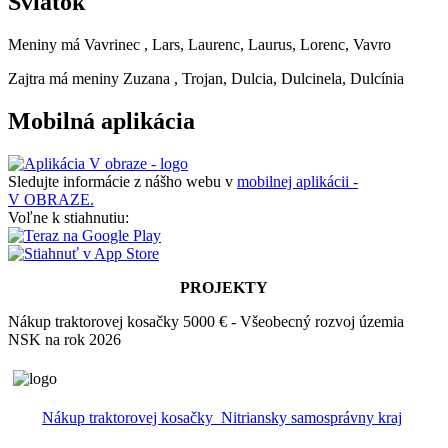
Sviatok
Meniny má
Vavrinec
, Lars, Laurenc, Laurus, Lorenc, Vavro
Zajtra má meniny
Zuzana
, Trojan, Dulcia, Dulcinela, Dulcínia
Mobilná aplikácia
Sledujte informácie z nášho webu v
mobilnej aplikácii -
V OBRAZE.
Voľne k stiahnutiu:
PROJEKTY
Nákup traktorovej kosačky 5000 € - Všeobecný rozvoj územia
NSK na rok 2026
Nákup traktorovej kosačky_Nitriansky samosprávny kraj