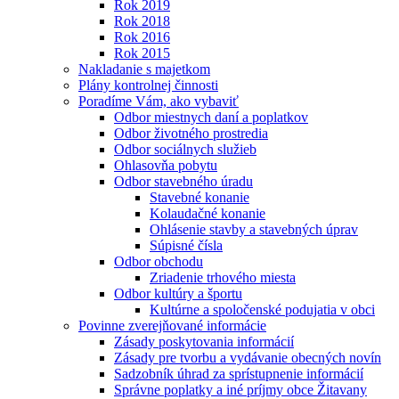
Rok 2019
Rok 2018
Rok 2016
Rok 2015
Nakladanie s majetkom
Plány kontrolnej činnosti
Poradíme Vám, ako vybaviť
Odbor miestnych daní a poplatkov
Odbor životného prostredia
Odbor sociálnych služieb
Ohlasovňa pobytu
Odbor stavebného úradu
Stavebné konanie
Kolaudačné konanie
Ohlásenie stavby a stavebných úprav
Súpisné čísla
Odbor obchodu
Zriadenie trhového miesta
Odbor kultúry a športu
Kultúrne a spoločenské podujatia v obci
Povinne zverejňované informácie
Zásady poskytovania informácií
Zásady pre tvorbu a vydávanie obecných novín
Sadzobník úhrad za sprístupnenie informácií
Správne poplatky a iné príjmy obce Žitavany