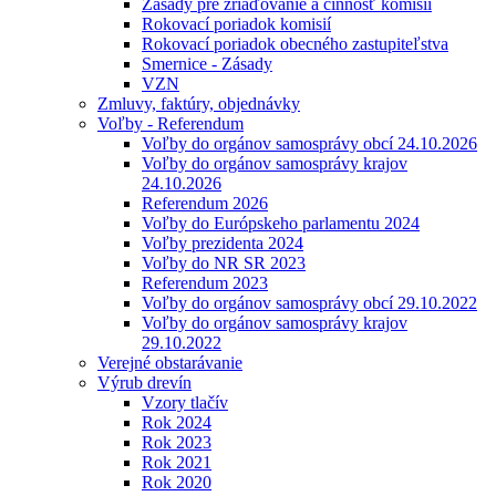
Zásady pre zriaďovanie a činnosť komisií
Rokovací poriadok komisií
Rokovací poriadok obecného zastupiteľstva
Smernice - Zásady
VZN
Zmluvy, faktúry, objednávky
Voľby - Referendum
Voľby do orgánov samosprávy obcí 24.10.2026
Voľby do orgánov samosprávy krajov
24.10.2026
Referendum 2026
Voľby do Európskeho parlamentu 2024
Voľby prezidenta 2024
Voľby do NR SR 2023
Referendum 2023
Voľby do orgánov samosprávy obcí 29.10.2022
Voľby do orgánov samosprávy krajov
29.10.2022
Verejné obstarávanie
Výrub drevín
Vzory tlačív
Rok 2024
Rok 2023
Rok 2021
Rok 2020