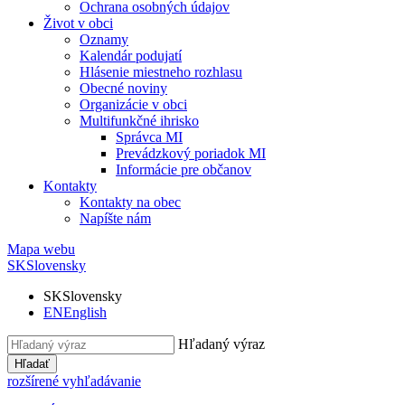
Ochrana osobných údajov
Život v obci
Oznamy
Kalendár podujatí
Hlásenie miestneho rozhlasu
Obecné noviny
Organizácie v obci
Multifunkčné ihrisko
Správca MI
Prevádzkový poriadok MI
Informácie pre občanov
Kontakty
Kontakty na obec
Napíšte nám
Mapa webu
SK
Slovensky
SK
Slovensky
EN
English
Hľadaný výraz
Hľadať
rozšírené vyhľadávanie