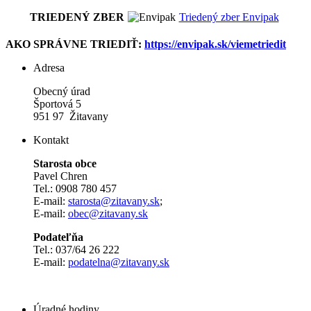
TRIEDENÝ ZBER
Triedený zber Envipak
AKO SPRÁVNE TRIEDIŤ:
https://envipak.sk/viemetriedit
Adresa
Obecný úrad
Športová 5
951 97 Žitavany
Kontakt
Starosta obce
Pavel Chren
Tel.: 0908 780 457
E-mail:
starosta@zitavany.sk
;
E-mail:
obec@zitavany.sk
Podateľňa
Tel.: 037/64 26 222
E-mail:
podatelna@zitavany.sk
Úradné hodiny