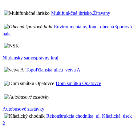
Multifunkčné ihrisko,Žitavany
Environmentálny fond_obecná športová
hala
Nitriansky samosprávny kraj
Topoľčianska ulica_vetva A
Dom smútku Opatovce
Autobusové zastávky
Rekonštrukcia chodníka_ul. Kňažická, úsek
2