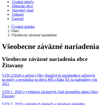
Úradná tabuľa
Hlásenie obce
Stavebný úrad
Odpady
Farnosť
Úvodná stránka
Obec
Všeobecne záväzné nariadenia
Všeobecne záväzné nariadenia
Všeobecne záväzné nariadenia obce
Žitavany
VZN 2/2020 o určení výšky finančných prostriedkov určených
na mzdy a prevádzku na dieťa MŠ a žiaka ŠZ na kalendárny rok
2021
VZN 1_2020 o vyhlásení záväzných častí územného plánu Obce
Žitavany
VZN 5_2019 o miestnych daniach a miestnom poplatku