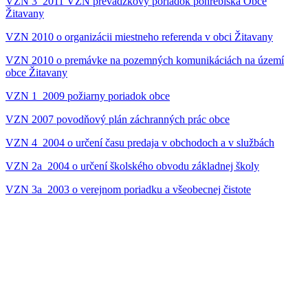
VZN 3_2011 VZN prevádzkový poriadok pohrebiska Obce
Žitavany
VZN 2010 o organizácii miestneho referenda v obci Žitavany
VZN 2010 o premávke na pozemných komunikáciách na území
obce Žitavany
VZN 1_2009 požiarny poriadok obce
VZN 2007 povodňový plán záchranných prác obce
VZN 4_2004 o určení času predaja v obchodoch a v službách
VZN 2a_2004 o určení školského obvodu základnej školy
VZN 3a_2003 o verejnom poriadku a všeobecnej čistote