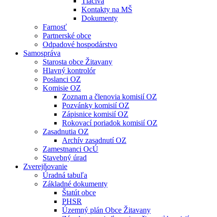
Tlačivá
Kontakty na MŠ
Dokumenty
Farnosť
Partnerské obce
Odpadové hospodárstvo
Samospráva
Starosta obce Žitavany
Hlavný kontrolór
Poslanci OZ
Komisie OZ
Zoznam a členovia komisií OZ
Pozvánky komisií OZ
Zápisnice komisií OZ
Rokovací poriadok komisií OZ
Zasadnutia OZ
Archív zasadnutí OZ
Zamestnanci OcÚ
Stavebný úrad
Zverejňovanie
Úradná tabuľa
Základné dokumenty
Štatút obce
PHSR
Územný plán Obce Žitavany