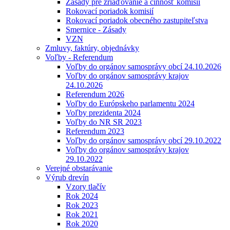
Zásady pre zriaďovanie a činnosť komisií
Rokovací poriadok komisií
Rokovací poriadok obecného zastupiteľstva
Smernice - Zásady
VZN
Zmluvy, faktúry, objednávky
Voľby - Referendum
Voľby do orgánov samosprávy obcí 24.10.2026
Voľby do orgánov samosprávy krajov
24.10.2026
Referendum 2026
Voľby do Európskeho parlamentu 2024
Voľby prezidenta 2024
Voľby do NR SR 2023
Referendum 2023
Voľby do orgánov samosprávy obcí 29.10.2022
Voľby do orgánov samosprávy krajov
29.10.2022
Verejné obstarávanie
Výrub drevín
Vzory tlačív
Rok 2024
Rok 2023
Rok 2021
Rok 2020