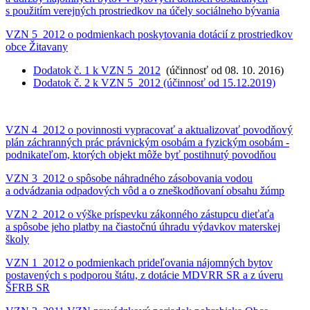
s použitím verejných prostriedkov na účely sociálneho bývania
VZN 5_2012 o podmienkach poskytovania dotácií z prostriedkov
obce Žitavany
Dodatok č. 1 k VZN 5_2012
(účinnosť od 08. 10. 2016)
Dodatok č. 2 k VZN 5_2012 (účinnosť od 15.12.2019)
VZN 4_2012 o povinnosti vypracovať a aktualizovať povodňový
plán záchranných prác právnickým osobám a fyzickým osobám -
podnikateľom, ktorých objekt môže byť postihnutý povodňou
VZN 3_2012 o spôsobe náhradného zásobovania vodou
a odvádzania odpadových vôd a o zneškodňovaní obsahu žúmp
VZN 2_2012 o výške príspevku zákonného zástupcu dieťaťa
a spôsobe jeho platby na čiastočnú úhradu výdavkov materskej
školy
VZN 1_2012 o podmienkach prideľovania nájomných bytov
postavených s podporou štátu, z dotácie MDVRR SR a z úveru
ŠFRB SR