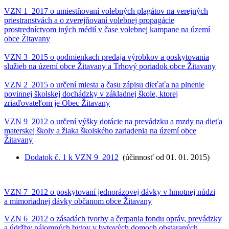
VZN 1_2017 o umiestňovaní volebných plagátov na verejných
priestranstvách a o zverejňovaní volebnej propagácie
prostredníctvom iných médií v čase volebnej kampane na území
obce Žitavany
VZN 3_2015 o podmienkach predaja výrobkov a poskytovania
služieb na území obce Žitavany a Trhový poriadok obce Žitavany
VZN 2_2015 o určení miesta a času zápisu dieťaťa na plnenie
povinnej školskej dochádzky v základnej škole, ktorej
zriaďovateľom je Obec Žitavany
VZN 9_2012 o určení výšky dotácie na prevádzku a mzdy na dieťa
materskej školy a žiaka školského zariadenia na území obce
Žitavany
Dodatok č. 1 k VZN 9_2012
(účinnosť od 01. 01. 2015)
VZN 7_2012 o poskytovaní jednorázovej dávky v hmotnej núdzi
a mimoriadnej dávky občanom obce Žitavany
VZN 6_2012 o zásadách tvorby a čerpania fondu opráv, prevádzky
a údržby nájomných bytov v bytových domoch obstaraných