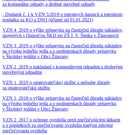
za komunálne odpady a drobné stavebné odpady
- Dodatok č. 1 k VZN 5/2019 o miestnych daniach a miestnom
poplatku za KO a DSO (účinné od 01.01.2021)
VZN 4_2019 o výške príspevku na čiastočnú úhradu nákladov,
spojených s činnosťou ŠKD pri ZŠ J. V. Šimka v Žitavanoch
VZN 3_2019 o výške príspevku na čiastočnú úhradu nákladov
na výrobu jedného jedla a o podmienkach úhrady príspevku
v Školskej jedálni v Obci Žitavany
VZN 2_2019 o nakladaní s komunálnymi odpadmi a drobnými
stavebnými odpadmi
VZN 1_2019 o opatrovateľskej službe a spôsobe úhrady
za opatrovateľskú službu
VZN 1_2018 o výške príspevku na čiastočnú úhradu nákladov
na výrobu jedného jedla a o podmienkach úhrady príspevku
v Školskej jedálni v Obci Žitavany
VZN 2_2017 o ochrane ovzdušia pred znečisťujúcimi látkami
a o poplatkoch za znečisťovanie ovzdušia malými zdrojmi
znečisťovania ovzdušia