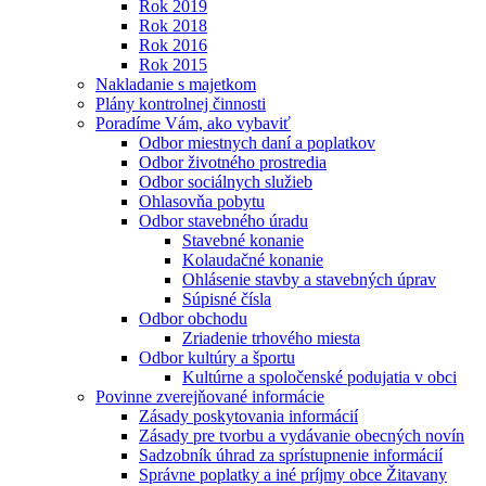
Rok 2019
Rok 2018
Rok 2016
Rok 2015
Nakladanie s majetkom
Plány kontrolnej činnosti
Poradíme Vám, ako vybaviť
Odbor miestnych daní a poplatkov
Odbor životného prostredia
Odbor sociálnych služieb
Ohlasovňa pobytu
Odbor stavebného úradu
Stavebné konanie
Kolaudačné konanie
Ohlásenie stavby a stavebných úprav
Súpisné čísla
Odbor obchodu
Zriadenie trhového miesta
Odbor kultúry a športu
Kultúrne a spoločenské podujatia v obci
Povinne zverejňované informácie
Zásady poskytovania informácií
Zásady pre tvorbu a vydávanie obecných novín
Sadzobník úhrad za sprístupnenie informácií
Správne poplatky a iné príjmy obce Žitavany