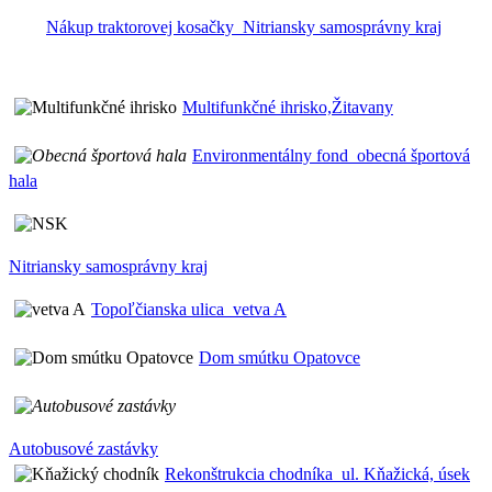
Nákup traktorovej kosačky_Nitriansky samosprávny kraj
Multifunkčné ihrisko,Žitavany
Environmentálny fond_obecná športová
hala
Nitriansky samosprávny kraj
Topoľčianska ulica_vetva A
Dom smútku Opatovce
Autobusové zastávky
Rekonštrukcia chodníka_ul. Kňažická, úsek