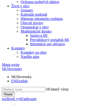
Ochrana osobných údajov
Život v obci
Oznamy
Kalendár podujatí
Hlásenie miestneho rozhlasu
Obecné noviny
Organizácie v obci
Multifunkčné ihrisko
Správca MI
Prevádzkový poriadok MI
Informácie pre občanov
Kontakty
Kontakty na obec
Napíšte nám
Mapa webu
SK
Slovensky
SK
Slovensky
EN
English
Hľadaný výraz
Hľadať
rozšírené vyhľadávanie