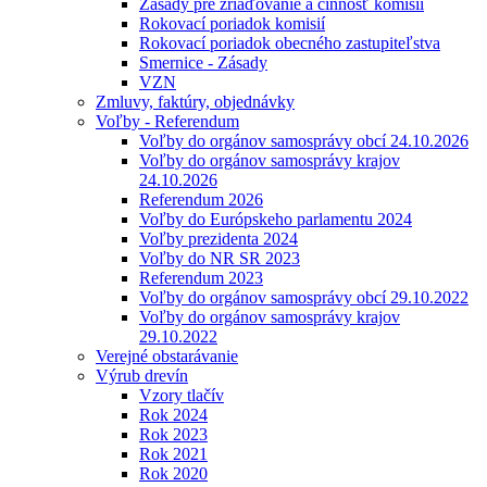
Zásady pre zriaďovanie a činnosť komisií
Rokovací poriadok komisií
Rokovací poriadok obecného zastupiteľstva
Smernice - Zásady
VZN
Zmluvy, faktúry, objednávky
Voľby - Referendum
Voľby do orgánov samosprávy obcí 24.10.2026
Voľby do orgánov samosprávy krajov
24.10.2026
Referendum 2026
Voľby do Európskeho parlamentu 2024
Voľby prezidenta 2024
Voľby do NR SR 2023
Referendum 2023
Voľby do orgánov samosprávy obcí 29.10.2022
Voľby do orgánov samosprávy krajov
29.10.2022
Verejné obstarávanie
Výrub drevín
Vzory tlačív
Rok 2024
Rok 2023
Rok 2021
Rok 2020