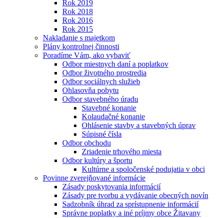
Rok 2019
Rok 2018
Rok 2016
Rok 2015
Nakladanie s majetkom
Plány kontrolnej činnosti
Poradíme Vám, ako vybaviť
Odbor miestnych daní a poplatkov
Odbor životného prostredia
Odbor sociálnych služieb
Ohlasovňa pobytu
Odbor stavebného úradu
Stavebné konanie
Kolaudačné konanie
Ohlásenie stavby a stavebných úprav
Súpisné čísla
Odbor obchodu
Zriadenie trhového miesta
Odbor kultúry a športu
Kultúrne a spoločenské podujatia v obci
Povinne zverejňované informácie
Zásady poskytovania informácií
Zásady pre tvorbu a vydávanie obecných novín
Sadzobník úhrad za sprístupnenie informácií
Správne poplatky a iné príjmy obce Žitavany