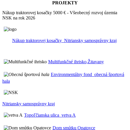
PROJEKTY
Nákup traktorovej kosačky 5000 € - Všeobecný rozvoj územia
NSK na rok 2026
Nákup traktorovej kosačky_Nitriansky samosprávny kraj
Multifunkčné ihrisko,Žitavany
Environmentálny fond_obecná športová
hala
Nitriansky samosprávny kraj
Topoľčianska ulica_vetva A
Dom smútku Opatovce