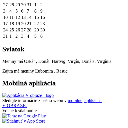
27
28
29
30
31
1
2
3
4
5
6
7
8
9
10
11
12
13
14
15
16
17
18
19
20
21
22
23
24
25
26
27
28
29
30
31
1
2
3
4
5
6
Sviatok
Meniny má
Oskár
, Donát, Hartvig, Virgín, Donáta, Virgínia
Zajtra má meniny
Ľubomíra
, Rastic
Mobilná aplikácia
Sledujte informácie z nášho webu v
mobilnej aplikácii -
V OBRAZE.
Voľne k stiahnutiu: