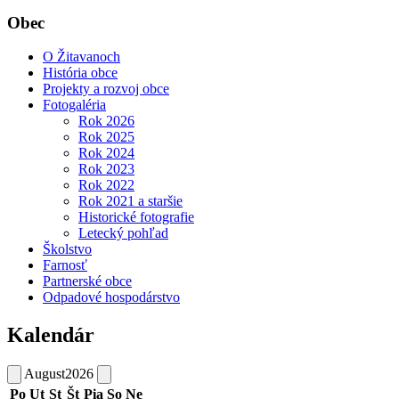
Obec
O Žitavanoch
História obce
Projekty a rozvoj obce
Fotogaléria
Rok 2026
Rok 2025
Rok 2024
Rok 2023
Rok 2022
Rok 2021 a staršie
Historické fotografie
Letecký pohľad
Školstvo
Farnosť
Partnerské obce
Odpadové hospodárstvo
Kalendár
August
2026
Po
Ut
St
Št
Pia
So
Ne