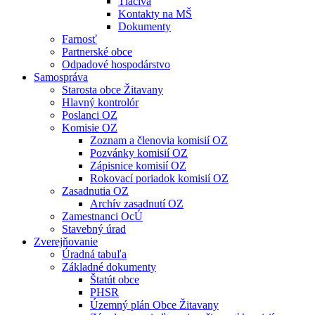
Tlačivá
Kontakty na MŠ
Dokumenty
Farnosť
Partnerské obce
Odpadové hospodárstvo
Samospráva
Starosta obce Žitavany
Hlavný kontrolór
Poslanci OZ
Komisie OZ
Zoznam a členovia komisií OZ
Pozvánky komisií OZ
Zápisnice komisií OZ
Rokovací poriadok komisií OZ
Zasadnutia OZ
Archív zasadnutí OZ
Zamestnanci OcÚ
Stavebný úrad
Zverejňovanie
Úradná tabuľa
Základné dokumenty
Štatút obce
PHSR
Územný plán Obce Žitavany