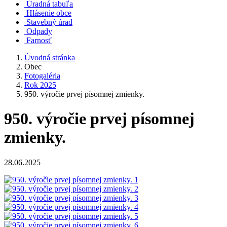
Úradná tabuľa
Hlásenie obce
Stavebný úrad
Odpady
Farnosť
Úvodná stránka
Obec
Fotogaléria
Rok 2025
950. výročie prvej písomnej zmienky.
950. výročie prvej písomnej
zmienky.
28.06.2025