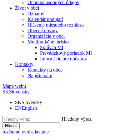
Ochrana osobných údajov
Život v obci
Oznamy
Kalendár podujatí
Hlásenie miestneho rozhlasu
Obecné noviny
Organizácie v obci
Multifunkčné ihrisko
Správca MI
Prevádzkový poriadok MI
Informácie pre občanov
Kontakty
Kontakty na obec
Napíšte nám
Mapa webu
SK
Slovensky
SK
Slovensky
EN
English
Hľadaný výraz
Hľadať
rozšírené vyhľadávanie