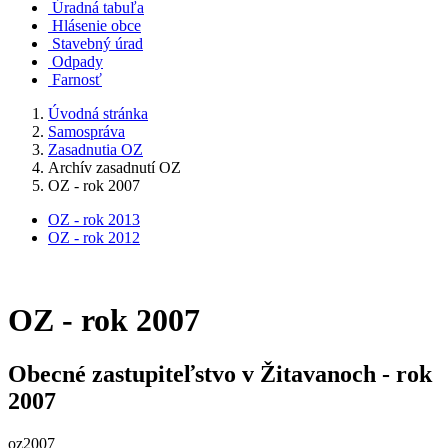
Úradná tabuľa
Hlásenie obce
Stavebný úrad
Odpady
Farnosť
Úvodná stránka
Samospráva
Zasadnutia OZ
Archív zasadnutí OZ
OZ - rok 2007
OZ - rok 2013
OZ - rok 2012
OZ - rok 2007
Obecné zastupiteľstvo v Žitavanoch - rok
2007
oz2007