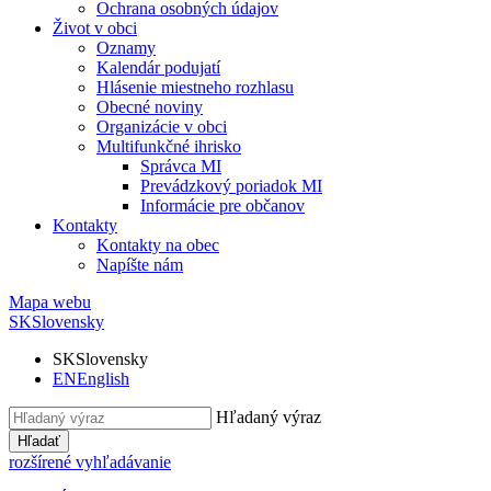
Ochrana osobných údajov
Život v obci
Oznamy
Kalendár podujatí
Hlásenie miestneho rozhlasu
Obecné noviny
Organizácie v obci
Multifunkčné ihrisko
Správca MI
Prevádzkový poriadok MI
Informácie pre občanov
Kontakty
Kontakty na obec
Napíšte nám
Mapa webu
SK
Slovensky
SK
Slovensky
EN
English
Hľadaný výraz
Hľadať
rozšírené vyhľadávanie