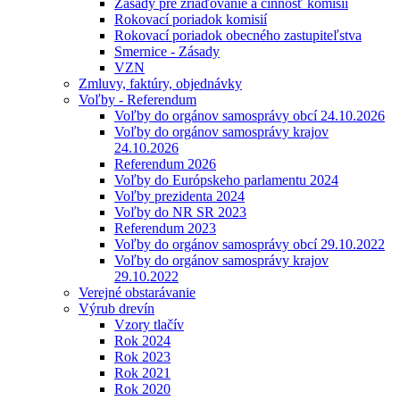
Zásady pre zriaďovanie a činnosť komisií
Rokovací poriadok komisií
Rokovací poriadok obecného zastupiteľstva
Smernice - Zásady
VZN
Zmluvy, faktúry, objednávky
Voľby - Referendum
Voľby do orgánov samosprávy obcí 24.10.2026
Voľby do orgánov samosprávy krajov
24.10.2026
Referendum 2026
Voľby do Európskeho parlamentu 2024
Voľby prezidenta 2024
Voľby do NR SR 2023
Referendum 2023
Voľby do orgánov samosprávy obcí 29.10.2022
Voľby do orgánov samosprávy krajov
29.10.2022
Verejné obstarávanie
Výrub drevín
Vzory tlačív
Rok 2024
Rok 2023
Rok 2021
Rok 2020