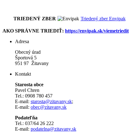
TRIEDENÝ ZBER
Triedený zber Envipak
AKO SPRÁVNE TRIEDIŤ:
https://envipak.sk/viemetriedit
Adresa
Obecný úrad
Športová 5
951 97 Žitavany
Kontakt
Starosta obce
Pavel Chren
Tel.: 0908 780 457
E-mail:
starosta@zitavany.sk
;
E-mail:
obec@zitavany.sk
Podateľňa
Tel.: 037/64 26 222
E-mail:
podatelna@zitavany.sk