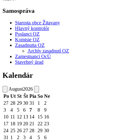
Samospráva
Starosta obce Žitavany
Hlavný kontrolór
Poslanci OZ
Komisie OZ
Zasadnutia OZ
Archív zasadnutí OZ
Zamestnanci OcÚ
Stavebný úrad
Kalendár
August
2026
Po
Ut
St
Št
Pia
So
Ne
27
28
29
30
31
1
2
3
4
5
6
7
8
9
10
11
12
13
14
15
16
17
18
19
20
21
22
23
24
25
26
27
28
29
30
31
1
2
3
4
5
6