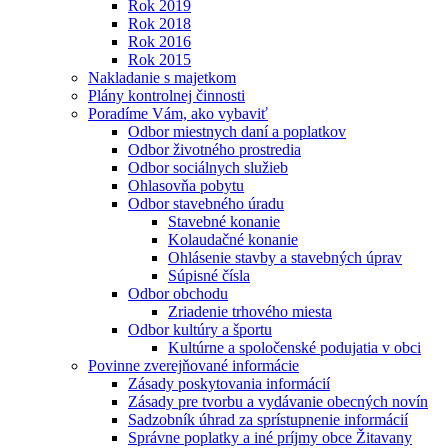
Rok 2019
Rok 2018
Rok 2016
Rok 2015
Nakladanie s majetkom
Plány kontrolnej činnosti
Poradíme Vám, ako vybaviť
Odbor miestnych daní a poplatkov
Odbor životného prostredia
Odbor sociálnych služieb
Ohlasovňa pobytu
Odbor stavebného úradu
Stavebné konanie
Kolaudačné konanie
Ohlásenie stavby a stavebných úprav
Súpisné čísla
Odbor obchodu
Zriadenie trhového miesta
Odbor kultúry a športu
Kultúrne a spoločenské podujatia v obci
Povinne zverejňované informácie
Zásady poskytovania informácií
Zásady pre tvorbu a vydávanie obecných novín
Sadzobník úhrad za sprístupnenie informácií
Správne poplatky a iné príjmy obce Žitavany