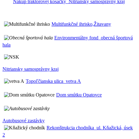
Nákup traktorovej kosačky_Nitriansky samosprávny kraj
Multifunkčné ihrisko,Žitavany
Environmentálny fond_obecná športová
hala
Nitriansky samosprávny kraj
Topoľčianska ulica_vetva A
Dom smútku Opatovce
Autobusové zastávky
Rekonštrukcia chodníka_ul. Kňažická, úsek
2