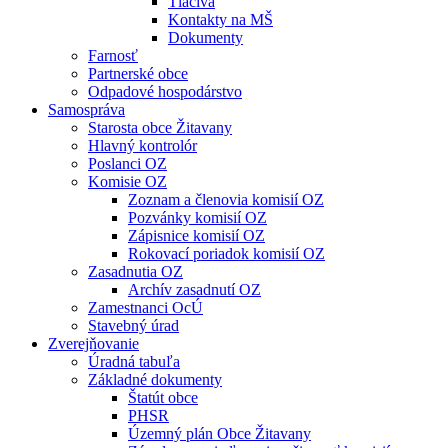
Tlačivá
Kontakty na MŠ
Dokumenty
Farnosť
Partnerské obce
Odpadové hospodárstvo
Samospráva
Starosta obce Žitavany
Hlavný kontrolór
Poslanci OZ
Komisie OZ
Zoznam a členovia komisií OZ
Pozvánky komisií OZ
Zápisnice komisií OZ
Rokovací poriadok komisií OZ
Zasadnutia OZ
Archív zasadnutí OZ
Zamestnanci OcÚ
Stavebný úrad
Zverejňovanie
Úradná tabuľa
Základné dokumenty
Štatút obce
PHSR
Územný plán Obce Žitavany