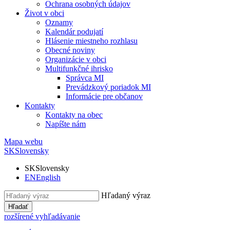
Ochrana osobných údajov
Život v obci
Oznamy
Kalendár podujatí
Hlásenie miestneho rozhlasu
Obecné noviny
Organizácie v obci
Multifunkčné ihrisko
Správca MI
Prevádzkový poriadok MI
Informácie pre občanov
Kontakty
Kontakty na obec
Napíšte nám
Mapa webu
SK
Slovensky
SK
Slovensky
EN
English
Hľadaný výraz
Hľadať
rozšírené vyhľadávanie