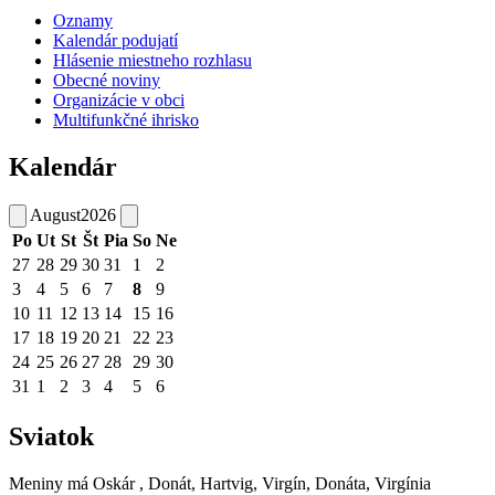
Oznamy
Kalendár podujatí
Hlásenie miestneho rozhlasu
Obecné noviny
Organizácie v obci
Multifunkčné ihrisko
Kalendár
August
2026
Po
Ut
St
Št
Pia
So
Ne
27
28
29
30
31
1
2
3
4
5
6
7
8
9
10
11
12
13
14
15
16
17
18
19
20
21
22
23
24
25
26
27
28
29
30
31
1
2
3
4
5
6
Sviatok
Meniny má
Oskár
, Donát, Hartvig, Virgín, Donáta, Virgínia