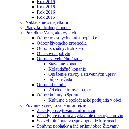
Rok 2019
Rok 2018
Rok 2016
Rok 2015
Nakladanie s majetkom
Plány kontrolnej činnosti
Poradíme Vám, ako vybaviť
Odbor miestnych daní a poplatkov
Odbor životného prostredia
Odbor sociálnych služieb
Ohlasovňa pobytu
Odbor stavebného úradu
Stavebné konanie
Kolaudačné konanie
Ohlásenie stavby a stavebných úprav
Súpisné čísla
Odbor obchodu
Zriadenie trhového miesta
Odbor kultúry a športu
Kultúrne a spoločenské podujatia v obci
Povinne zverejňované informácie
Zásady poskytovania informácií
Zásady pre tvorbu a vydávanie obecných novín
Sadzobník úhrad za sprístupnenie informácií
Správne poplatky a iné príjmy obce Žitavany