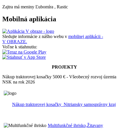
Zajtra má meniny
Ľubomíra
, Rastic
Mobilná aplikácia
Sledujte informácie z nášho webu v
mobilnej aplikácii -
V OBRAZE.
Voľne k stiahnutiu:
PROJEKTY
Nákup traktorovej kosačky 5000 € - Všeobecný rozvoj územia
NSK na rok 2026
Nákup traktorovej kosačky_Nitriansky samosprávny kraj
Multifunkčné ihrisko,Žitavany