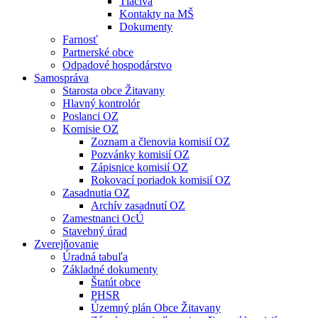
Tlačivá
Kontakty na MŠ
Dokumenty
Farnosť
Partnerské obce
Odpadové hospodárstvo
Samospráva
Starosta obce Žitavany
Hlavný kontrolór
Poslanci OZ
Komisie OZ
Zoznam a členovia komisií OZ
Pozvánky komisií OZ
Zápisnice komisií OZ
Rokovací poriadok komisií OZ
Zasadnutia OZ
Archív zasadnutí OZ
Zamestnanci OcÚ
Stavebný úrad
Zverejňovanie
Úradná tabuľa
Základné dokumenty
Štatút obce
PHSR
Územný plán Obce Žitavany