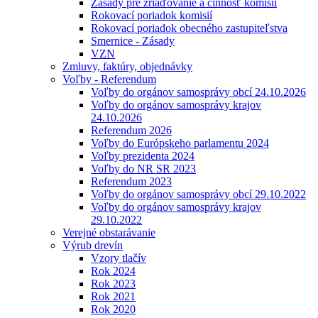
Zásady pre zriaďovanie a činnosť komisií
Rokovací poriadok komisií
Rokovací poriadok obecného zastupiteľstva
Smernice - Zásady
VZN
Zmluvy, faktúry, objednávky
Voľby - Referendum
Voľby do orgánov samosprávy obcí 24.10.2026
Voľby do orgánov samosprávy krajov
24.10.2026
Referendum 2026
Voľby do Európskeho parlamentu 2024
Voľby prezidenta 2024
Voľby do NR SR 2023
Referendum 2023
Voľby do orgánov samosprávy obcí 29.10.2022
Voľby do orgánov samosprávy krajov
29.10.2022
Verejné obstarávanie
Výrub drevín
Vzory tlačív
Rok 2024
Rok 2023
Rok 2021
Rok 2020