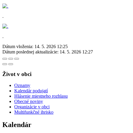
.
.
Dátum vloženia:
14. 5. 2026 12:25
Dátum poslednej aktualizácie:
14. 5. 2026 12:27
Život v obci
Oznamy
Kalendár podujatí
Hlásenie miestneho rozhlasu
Obecné noviny
Organizácie v obci
Multifunkčné ihrisko
Kalendár