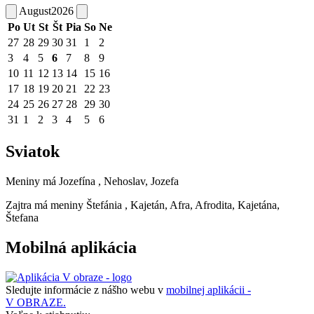
August
2026
Po
Ut
St
Št
Pia
So
Ne
27
28
29
30
31
1
2
3
4
5
6
7
8
9
10
11
12
13
14
15
16
17
18
19
20
21
22
23
24
25
26
27
28
29
30
31
1
2
3
4
5
6
Sviatok
Meniny má
Jozefína
, Nehoslav, Jozefa
Zajtra má meniny
Štefánia
, Kajetán, Afra, Afrodita, Kajetána,
Štefana
Mobilná aplikácia
Sledujte informácie z nášho webu v
mobilnej aplikácii -
V OBRAZE.