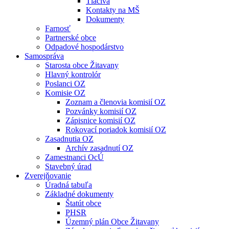
Tlačivá
Kontakty na MŠ
Dokumenty
Farnosť
Partnerské obce
Odpadové hospodárstvo
Samospráva
Starosta obce Žitavany
Hlavný kontrolór
Poslanci OZ
Komisie OZ
Zoznam a členovia komisií OZ
Pozvánky komisií OZ
Zápisnice komisií OZ
Rokovací poriadok komisií OZ
Zasadnutia OZ
Archív zasadnutí OZ
Zamestnanci OcÚ
Stavebný úrad
Zverejňovanie
Úradná tabuľa
Základné dokumenty
Štatút obce
PHSR
Územný plán Obce Žitavany