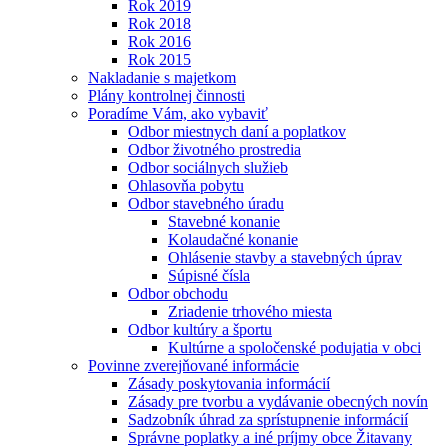
Rok 2019
Rok 2018
Rok 2016
Rok 2015
Nakladanie s majetkom
Plány kontrolnej činnosti
Poradíme Vám, ako vybaviť
Odbor miestnych daní a poplatkov
Odbor životného prostredia
Odbor sociálnych služieb
Ohlasovňa pobytu
Odbor stavebného úradu
Stavebné konanie
Kolaudačné konanie
Ohlásenie stavby a stavebných úprav
Súpisné čísla
Odbor obchodu
Zriadenie trhového miesta
Odbor kultúry a športu
Kultúrne a spoločenské podujatia v obci
Povinne zverejňované informácie
Zásady poskytovania informácií
Zásady pre tvorbu a vydávanie obecných novín
Sadzobník úhrad za sprístupnenie informácií
Správne poplatky a iné príjmy obce Žitavany