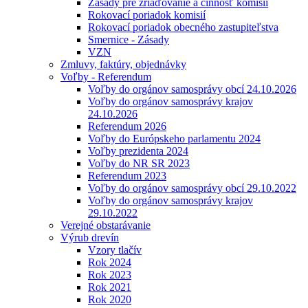
Zásady pre zriaďovanie a činnosť komisií
Rokovací poriadok komisií
Rokovací poriadok obecného zastupiteľstva
Smernice - Zásady
VZN
Zmluvy, faktúry, objednávky
Voľby - Referendum
Voľby do orgánov samosprávy obcí 24.10.2026
Voľby do orgánov samosprávy krajov
24.10.2026
Referendum 2026
Voľby do Európskeho parlamentu 2024
Voľby prezidenta 2024
Voľby do NR SR 2023
Referendum 2023
Voľby do orgánov samosprávy obcí 29.10.2022
Voľby do orgánov samosprávy krajov
29.10.2022
Verejné obstarávanie
Výrub drevín
Vzory tlačív
Rok 2024
Rok 2023
Rok 2021
Rok 2020