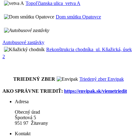
Topoľčianska ulica_vetva A
Dom smútku Opatovce
Autobusové zastávky
Rekonštrukcia chodníka_ul. Kňažická, úsek
2
TRIEDENÝ ZBER
Triedený zber Envipak
AKO SPRÁVNE TRIEDIŤ:
https://envipak.sk/viemetriedit
Adresa
Obecný úrad
Športová 5
951 97 Žitavany
Kontakt