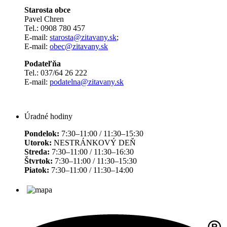
Starosta obce
Pavel Chren
Tel.: 0908 780 457
E-mail:
starosta@zitavany.sk
;
E-mail:
obec@zitavany.sk
Podateľňa
Tel.: 037/64 26 222
E-mail:
podatelna@zitavany.sk
Úradné hodiny
Pondelok:
7:30–11:00 / 11:30–15:30
Utorok:
NESTRÁNKOVÝ DEŇ
Streda:
7:30–11:00 / 11:30–16:30
Štvrtok:
7:30–11:00 / 11:30–15:30
Piatok:
7:30–11:00 / 11:30–14:00