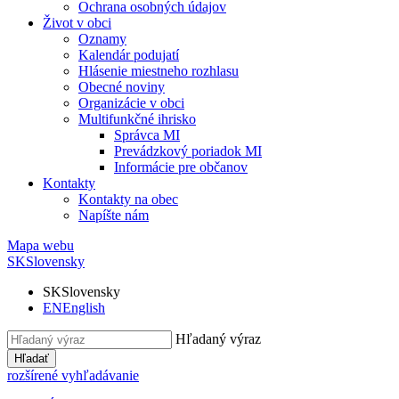
Ochrana osobných údajov
Život v obci
Oznamy
Kalendár podujatí
Hlásenie miestneho rozhlasu
Obecné noviny
Organizácie v obci
Multifunkčné ihrisko
Správca MI
Prevádzkový poriadok MI
Informácie pre občanov
Kontakty
Kontakty na obec
Napíšte nám
Mapa webu
SK
Slovensky
SK
Slovensky
EN
English
Hľadaný výraz
Hľadať
rozšírené vyhľadávanie