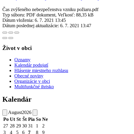
Čas zvýšeného nebezpečenstva vzniku požiaru.pdf
Typ súboru: PDF dokument, Veľkosť: 88,35 kB
Dátum vloženia:
6. 7. 2021 13:45
Dátum poslednej aktualizácie:
6. 7. 2021 13:47
Život v obci
Oznamy
Kalendár podujatí
Hlásenie miestneho rozhlasu
Obecné noviny
Organizácie v obci
Multifunkčné ihrisko
Kalendár
August
2026
Po
Ut
St
Št
Pia
So
Ne
27
28
29
30
31
1
2
3
4
5
6
7
8
9