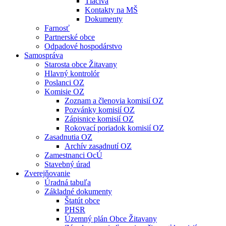
Tlačivá
Kontakty na MŠ
Dokumenty
Farnosť
Partnerské obce
Odpadové hospodárstvo
Samospráva
Starosta obce Žitavany
Hlavný kontrolór
Poslanci OZ
Komisie OZ
Zoznam a členovia komisií OZ
Pozvánky komisií OZ
Zápisnice komisií OZ
Rokovací poriadok komisií OZ
Zasadnutia OZ
Archív zasadnutí OZ
Zamestnanci OcÚ
Stavebný úrad
Zverejňovanie
Úradná tabuľa
Základné dokumenty
Štatút obce
PHSR
Územný plán Obce Žitavany