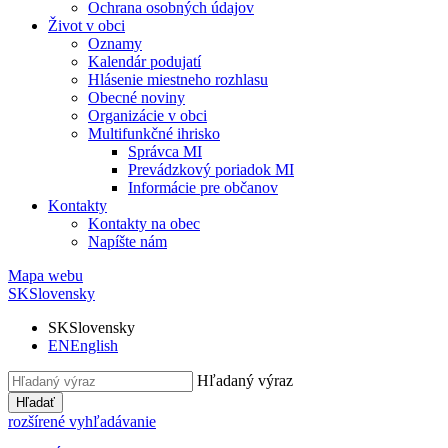
Ochrana osobných údajov
Život v obci
Oznamy
Kalendár podujatí
Hlásenie miestneho rozhlasu
Obecné noviny
Organizácie v obci
Multifunkčné ihrisko
Správca MI
Prevádzkový poriadok MI
Informácie pre občanov
Kontakty
Kontakty na obec
Napíšte nám
Mapa webu
SK
Slovensky
SK
Slovensky
EN
English
Hľadaný výraz
Hľadať
rozšírené vyhľadávanie