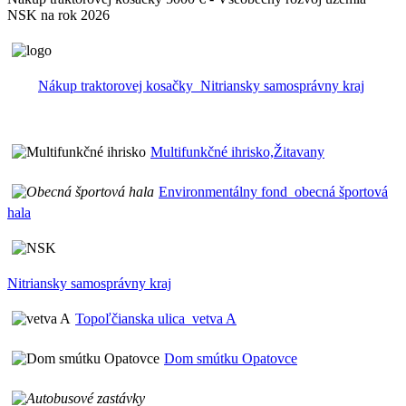
NSK na rok 2026
Nákup traktorovej kosačky_Nitriansky samosprávny kraj
Multifunkčné ihrisko,Žitavany
Environmentálny fond_obecná športová
hala
Nitriansky samosprávny kraj
Topoľčianska ulica_vetva A
Dom smútku Opatovce