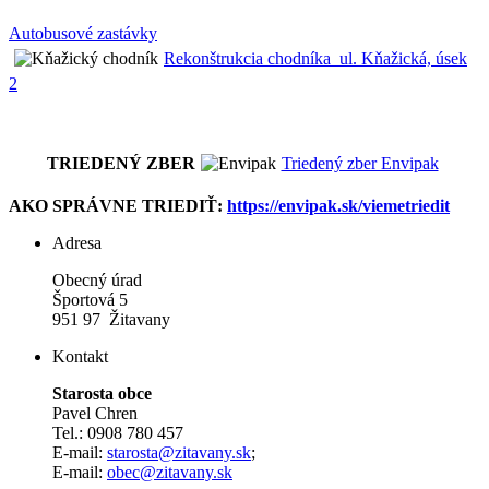
Autobusové zastávky
Rekonštrukcia chodníka_ul. Kňažická, úsek
2
TRIEDENÝ ZBER
Triedený zber Envipak
AKO SPRÁVNE TRIEDIŤ:
https://envipak.sk/viemetriedit
Adresa
Obecný úrad
Športová 5
951 97 Žitavany
Kontakt
Starosta obce
Pavel Chren
Tel.: 0908 780 457
E-mail:
starosta@zitavany.sk
;
E-mail:
obec@zitavany.sk