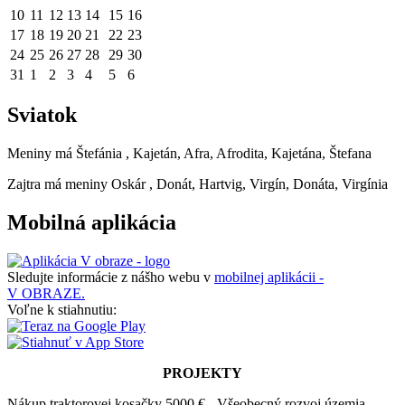
10
11
12
13
14
15
16
17
18
19
20
21
22
23
24
25
26
27
28
29
30
31
1
2
3
4
5
6
Sviatok
Meniny má
Štefánia
, Kajetán, Afra, Afrodita, Kajetána, Štefana
Zajtra má meniny
Oskár
, Donát, Hartvig, Virgín, Donáta, Virgínia
Mobilná aplikácia
Sledujte informácie z nášho webu v
mobilnej aplikácii -
V OBRAZE.
Voľne k stiahnutiu:
PROJEKTY
Nákup traktorovej kosačky 5000 € - Všeobecný rozvoj územia