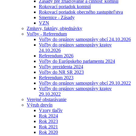
Zásady pre zriaďovanie a činnosť komisií
Rokovací poriadok komisií
Rokovací poriadok obecného zastupiteľstva
Smernice - Zásady
VZN
Zmluvy, faktúry, objednávky
Voľby - Referendum
Voľby do orgánov samosprávy obcí 24.10.2026
Voľby do orgánov samosprávy krajov
24.10.2026
Referendum 2026
Voľby do Európskeho parlamentu 2024
Voľby prezidenta 2024
Voľby do NR SR 2023
Referendum 2023
Voľby do orgánov samosprávy obcí 29.10.2022
Voľby do orgánov samosprávy krajov
29.10.2022
Verejné obstarávanie
Výrub drevín
Vzory tlačív
Rok 2024
Rok 2023
Rok 2021
Rok 2020