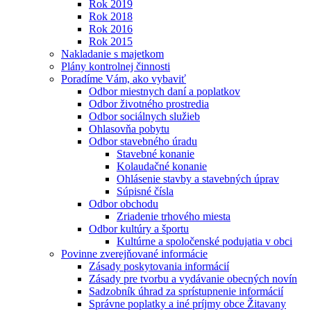
Rok 2019
Rok 2018
Rok 2016
Rok 2015
Nakladanie s majetkom
Plány kontrolnej činnosti
Poradíme Vám, ako vybaviť
Odbor miestnych daní a poplatkov
Odbor životného prostredia
Odbor sociálnych služieb
Ohlasovňa pobytu
Odbor stavebného úradu
Stavebné konanie
Kolaudačné konanie
Ohlásenie stavby a stavebných úprav
Súpisné čísla
Odbor obchodu
Zriadenie trhového miesta
Odbor kultúry a športu
Kultúrne a spoločenské podujatia v obci
Povinne zverejňované informácie
Zásady poskytovania informácií
Zásady pre tvorbu a vydávanie obecných novín
Sadzobník úhrad za sprístupnenie informácií
Správne poplatky a iné príjmy obce Žitavany