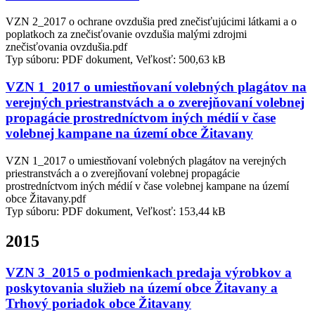
VZN 2_2017 o ochrane ovzdušia pred znečisťujúcimi látkami a o
poplatkoch za znečisťovanie ovzdušia malými zdrojmi
znečisťovania ovzdušia.pdf
Typ súboru: PDF dokument, Veľkosť: 500,63 kB
VZN 1_2017 o umiestňovaní volebných plagátov na
verejných priestranstvách a o zverejňovaní volebnej
propagácie prostredníctvom iných médií v čase
volebnej kampane na území obce Žitavany
VZN 1_2017 o umiestňovaní volebných plagátov na verejných
priestranstvách a o zverejňovaní volebnej propagácie
prostredníctvom iných médií v čase volebnej kampane na území
obce Žitavany.pdf
Typ súboru: PDF dokument, Veľkosť: 153,44 kB
2015
VZN 3_2015 o podmienkach predaja výrobkov a
poskytovania služieb na území obce Žitavany a
Trhový poriadok obce Žitavany