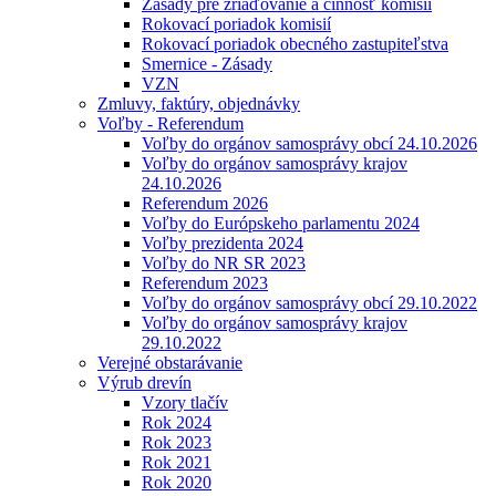
Zásady pre zriaďovanie a činnosť komisií
Rokovací poriadok komisií
Rokovací poriadok obecného zastupiteľstva
Smernice - Zásady
VZN
Zmluvy, faktúry, objednávky
Voľby - Referendum
Voľby do orgánov samosprávy obcí 24.10.2026
Voľby do orgánov samosprávy krajov
24.10.2026
Referendum 2026
Voľby do Európskeho parlamentu 2024
Voľby prezidenta 2024
Voľby do NR SR 2023
Referendum 2023
Voľby do orgánov samosprávy obcí 29.10.2022
Voľby do orgánov samosprávy krajov
29.10.2022
Verejné obstarávanie
Výrub drevín
Vzory tlačív
Rok 2024
Rok 2023
Rok 2021
Rok 2020