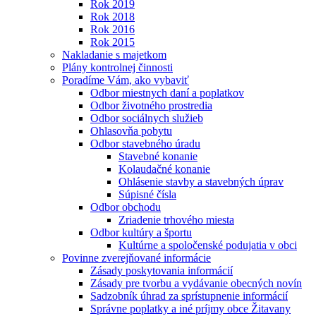
Rok 2019
Rok 2018
Rok 2016
Rok 2015
Nakladanie s majetkom
Plány kontrolnej činnosti
Poradíme Vám, ako vybaviť
Odbor miestnych daní a poplatkov
Odbor životného prostredia
Odbor sociálnych služieb
Ohlasovňa pobytu
Odbor stavebného úradu
Stavebné konanie
Kolaudačné konanie
Ohlásenie stavby a stavebných úprav
Súpisné čísla
Odbor obchodu
Zriadenie trhového miesta
Odbor kultúry a športu
Kultúrne a spoločenské podujatia v obci
Povinne zverejňované informácie
Zásady poskytovania informácií
Zásady pre tvorbu a vydávanie obecných novín
Sadzobník úhrad za sprístupnenie informácií
Správne poplatky a iné príjmy obce Žitavany