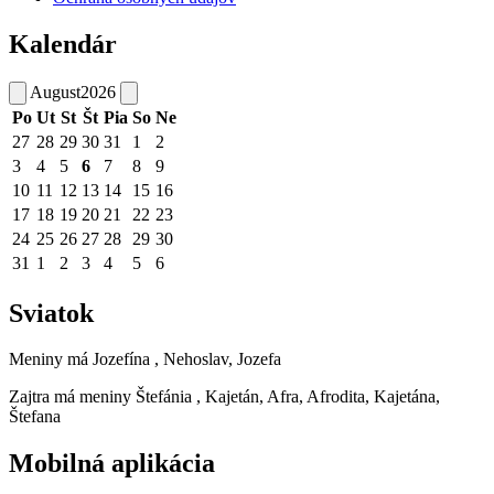
Kalendár
August
2026
Po
Ut
St
Št
Pia
So
Ne
27
28
29
30
31
1
2
3
4
5
6
7
8
9
10
11
12
13
14
15
16
17
18
19
20
21
22
23
24
25
26
27
28
29
30
31
1
2
3
4
5
6
Sviatok
Meniny má
Jozefína
, Nehoslav, Jozefa
Zajtra má meniny
Štefánia
, Kajetán, Afra, Afrodita, Kajetána,
Štefana
Mobilná aplikácia