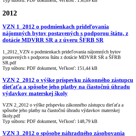
Typ súboru: PDF dokument, Veľkosť: 150,89 kB
2012
VZN 1_2012 o podmienkach prideľovania
nájomných bytov postavených s podporou štátu, z
dotácie MDVRR SR a z úveru ŠFRB SR
1_2012_VZN o podmienkach prideľovania nájomných bytov
postavených s podporou štátu z dotácie MDVRR SR a ŠFRB
SR.pdf
Typ súboru: PDF dokument, Veľkosť: 151,44 kB
VZN 2_2012 o výške príspevku zákonného zástupcu
dieťaťa a spôsobe jeho platby na čiastočnú úhradu
výdavkov materskej školy
VZN 2_2012 o výške príspevku zákonného zástupcu dieťaťa a
spôsobe jeho platby na čiastočnú úhradu výdavkov materskej
školy.pdf
Typ súboru: PDF dokument, Veľkosť: 148,79 kB
VZN 3_2012 o spôsobe náhradného zásobovania