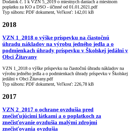
Dodatok č. 1 k VZN 5_2019 o miestnych daniach a miestnom
poplatku za KO a DSO - účinné od 01.01.2021.pdf
Typ súboru: PDF dokument, Veľkosť: 142,01 kB
2018
VZN 1_2018 o výške príspevku na čiastočnú
úhradu nákladov na výrobu jedného jedla a o
podmienkach úhrady príspevku v Školskej jedálni v
Obci Žitavany
VZN 1_2018 o výške príspevku na čiastočnú úhradu nákladov na
výrobu jedného jedla a o podmienkach úhrady príspevku v Školskej
jedálni v Obci Žitavany.pdf
Typ súboru: PDF dokument, Veľkosť: 226,78 kB
2017
VZN 2_2017 o ochrane ovzdušia pred
znečisťujúcimi látkami a o poplatkoch za
znečisťovanie ovzdušia malými zdrojmi
znečisťovania ovzdušia