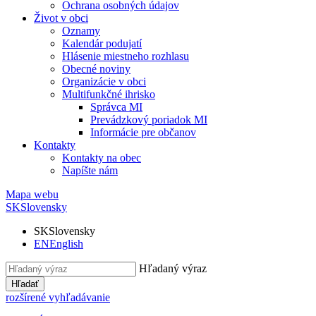
Ochrana osobných údajov
Život v obci
Oznamy
Kalendár podujatí
Hlásenie miestneho rozhlasu
Obecné noviny
Organizácie v obci
Multifunkčné ihrisko
Správca MI
Prevádzkový poriadok MI
Informácie pre občanov
Kontakty
Kontakty na obec
Napíšte nám
Mapa webu
SK
Slovensky
SK
Slovensky
EN
English
Hľadaný výraz
Hľadať
rozšírené vyhľadávanie