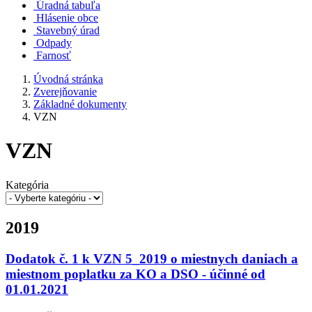
Úradná tabuľa
Hlásenie obce
Stavebný úrad
Odpady
Farnosť
Úvodná stránka
Zverejňovanie
Základné dokumenty
VZN
VZN
Kategória
2019
Dodatok č. 1 k VZN 5_2019 o miestnych daniach a
miestnom poplatku za KO a DSO - účinné od
01.01.2021