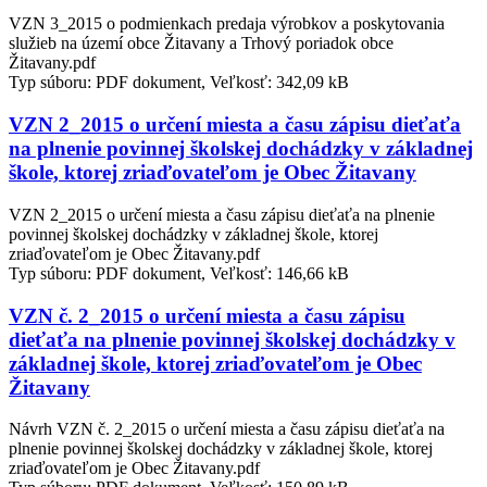
VZN 3_2015 o podmienkach predaja výrobkov a poskytovania
služieb na území obce Žitavany a Trhový poriadok obce
Žitavany.pdf
Typ súboru: PDF dokument, Veľkosť: 342,09 kB
VZN 2_2015 o určení miesta a času zápisu dieťaťa
na plnenie povinnej školskej dochádzky v základnej
škole, ktorej zriaďovateľom je Obec Žitavany
VZN 2_2015 o určení miesta a času zápisu dieťaťa na plnenie
povinnej školskej dochádzky v základnej škole, ktorej
zriaďovateľom je Obec Žitavany.pdf
Typ súboru: PDF dokument, Veľkosť: 146,66 kB
VZN č. 2_2015 o určení miesta a času zápisu
dieťaťa na plnenie povinnej školskej dochádzky v
základnej škole, ktorej zriaďovateľom je Obec
Žitavany
Návrh VZN č. 2_2015 o určení miesta a času zápisu dieťaťa na
plnenie povinnej školskej dochádzky v základnej škole, ktorej
zriaďovateľom je Obec Žitavany.pdf