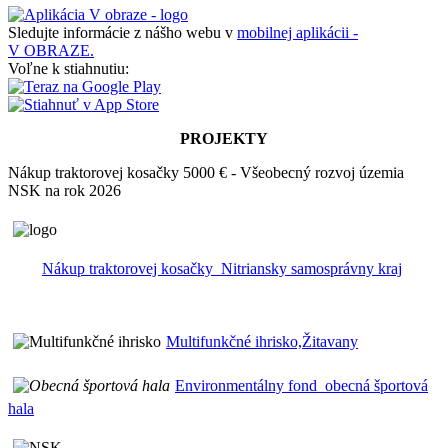
Sledujte informácie z nášho webu v
mobilnej aplikácii -
V OBRAZE.
Voľne k stiahnutiu:
PROJEKTY
Nákup traktorovej kosačky 5000 € - Všeobecný rozvoj územia
NSK na rok 2026
Nákup traktorovej kosačky_Nitriansky samosprávny kraj
Multifunkčné ihrisko,Žitavany
Environmentálny fond_obecná športová
hala