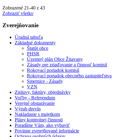
Zobrazené
21
-
40
z 43
Zobraziť všetko
Zverejňovanie
Úradná tabuľa
Základné dokumenty
Štatút obce
PHSR
Územný plán Obce Žitavany
Zásady pre zriaďovanie a činnosť komisií
Rokovací poriadok komisií
Rokovací poriadok obecného zastupiteľstva
Smernice - Zásady
VZN
Zmluvy, faktúry, objednávky
Voľby - Referendum
Verejné obstarávanie
Výrub drevín
Nakladanie s majetkom
Plány kontrolnej činnosti
Poradíme Vám, ako vybaviť
Povinne zverejňované informácie
Ochrana osobných údajov