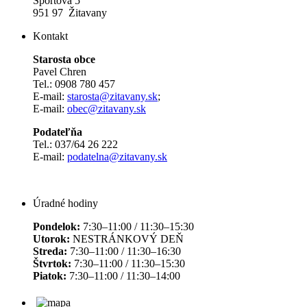
Športová 5
951 97 Žitavany
Kontakt
Starosta obce
Pavel Chren
Tel.: 0908 780 457
E-mail:
starosta@zitavany.sk
;
E-mail:
obec@zitavany.sk
Podateľňa
Tel.: 037/64 26 222
E-mail:
podatelna@zitavany.sk
Úradné hodiny
Pondelok:
7:30–11:00 / 11:30–15:30
Utorok:
NESTRÁNKOVÝ DEŇ
Streda:
7:30–11:00 / 11:30–16:30
Štvrtok:
7:30–11:00 / 11:30–15:30
Piatok:
7:30–11:00 / 11:30–14:00