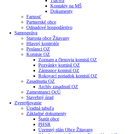
Tlačivá
Kontakty na MŠ
Dokumenty
Farnosť
Partnerské obce
Odpadové hospodárstvo
Samospráva
Starosta obce Žitavany
Hlavný kontrolór
Poslanci OZ
Komisie OZ
Zoznam a členovia komisií OZ
Pozvánky komisií OZ
Zápisnice komisií OZ
Rokovací poriadok komisií OZ
Zasadnutia OZ
Archív zasadnutí OZ
Zamestnanci OcÚ
Stavebný úrad
Zverejňovanie
Úradná tabuľa
Základné dokumenty
Štatút obce
PHSR
Územný plán Obce Žitavany