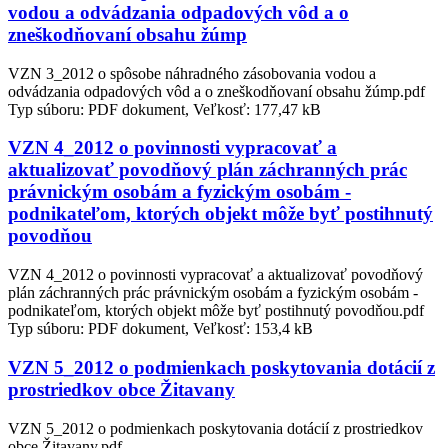
vodou a odvádzania odpadových vôd a o
zneškodňovaní obsahu žúmp
VZN 3_2012 o spôsobe náhradného zásobovania vodou a
odvádzania odpadových vôd a o zneškodňovaní obsahu žúmp.pdf
Typ súboru: PDF dokument, Veľkosť: 177,47 kB
VZN 4_2012 o povinnosti vypracovať a
aktualizovať povodňový plán záchranných prác
právnickým osobám a fyzickým osobám -
podnikateľom, ktorých objekt môže byť postihnutý
povodňou
VZN 4_2012 o povinnosti vypracovať a aktualizovať povodňový
plán záchranných prác právnickým osobám a fyzickým osobám -
podnikateľom, ktorých objekt môže byť postihnutý povodňou.pdf
Typ súboru: PDF dokument, Veľkosť: 153,4 kB
VZN 5_2012 o podmienkach poskytovania dotácií z
prostriedkov obce Žitavany
VZN 5_2012 o podmienkach poskytovania dotácií z prostriedkov
obce Žitavany.pdf