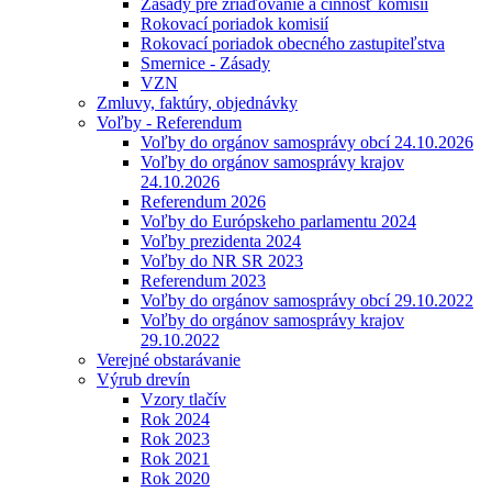
Zásady pre zriaďovanie a činnosť komisií
Rokovací poriadok komisií
Rokovací poriadok obecného zastupiteľstva
Smernice - Zásady
VZN
Zmluvy, faktúry, objednávky
Voľby - Referendum
Voľby do orgánov samosprávy obcí 24.10.2026
Voľby do orgánov samosprávy krajov
24.10.2026
Referendum 2026
Voľby do Európskeho parlamentu 2024
Voľby prezidenta 2024
Voľby do NR SR 2023
Referendum 2023
Voľby do orgánov samosprávy obcí 29.10.2022
Voľby do orgánov samosprávy krajov
29.10.2022
Verejné obstarávanie
Výrub drevín
Vzory tlačív
Rok 2024
Rok 2023
Rok 2021
Rok 2020