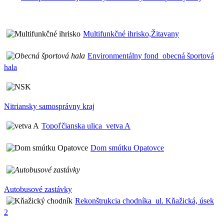
Multifunkčné ihrisko,Žitavany
Environmentálny fond_obecná športová
hala
Nitriansky samosprávny kraj
Topoľčianska ulica_vetva A
Dom smútku Opatovce
Autobusové zastávky
Rekonštrukcia chodníka_ul. Kňažická, úsek
2