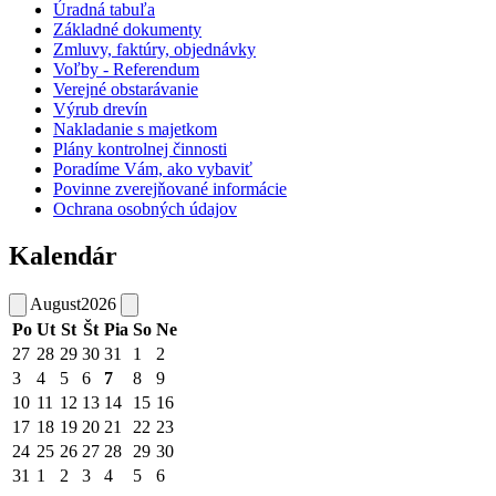
Úradná tabuľa
Základné dokumenty
Zmluvy, faktúry, objednávky
Voľby - Referendum
Verejné obstarávanie
Výrub drevín
Nakladanie s majetkom
Plány kontrolnej činnosti
Poradíme Vám, ako vybaviť
Povinne zverejňované informácie
Ochrana osobných údajov
Kalendár
August
2026
Po
Ut
St
Št
Pia
So
Ne
27
28
29
30
31
1
2
3
4
5
6
7
8
9
10
11
12
13
14
15
16
17
18
19
20
21
22
23
24
25
26
27
28
29
30
31
1
2
3
4
5
6