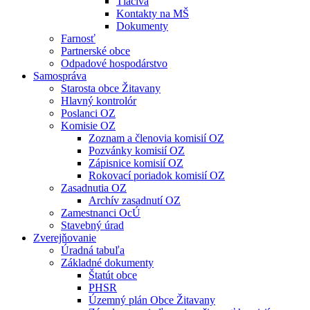
Tlačivá
Kontakty na MŠ
Dokumenty
Farnosť
Partnerské obce
Odpadové hospodárstvo
Samospráva
Starosta obce Žitavany
Hlavný kontrolór
Poslanci OZ
Komisie OZ
Zoznam a členovia komisií OZ
Pozvánky komisií OZ
Zápisnice komisií OZ
Rokovací poriadok komisií OZ
Zasadnutia OZ
Archív zasadnutí OZ
Zamestnanci OcÚ
Stavebný úrad
Zverejňovanie
Úradná tabuľa
Základné dokumenty
Štatút obce
PHSR
Územný plán Obce Žitavany