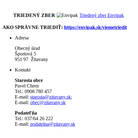
TRIEDENÝ ZBER
Triedený zber Envipak
AKO SPRÁVNE TRIEDIŤ:
https://envipak.sk/viemetriedit
Adresa
Obecný úrad
Športová 5
951 97 Žitavany
Kontakt
Starosta obce
Pavel Chren
Tel.: 0908 780 457
E-mail:
starosta@zitavany.sk
;
E-mail:
obec@zitavany.sk
Podateľňa
Tel.: 037/64 26 222
E-mail:
podatelna@zitavany.sk