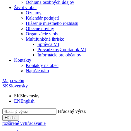
Ochrana osobných údajov
Život v obci
Oznamy
Kalendár podujatí
Hlásenie miestneho rozhlasu
Obecné noviny
Organizácie v obci
Multifunkčné ihrisko
Správca MI
Prevádzkový poriadok MI
Informácie pre občanov
Kontakty
Kontakty na obec
Napíšte nám
Mapa webu
SK
Slovensky
SK
Slovensky
EN
English
Hľadaný výraz
Hľadať
rozšírené vyhľadávanie