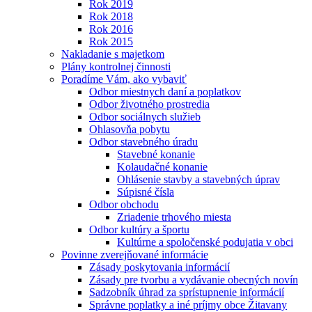
Rok 2019
Rok 2018
Rok 2016
Rok 2015
Nakladanie s majetkom
Plány kontrolnej činnosti
Poradíme Vám, ako vybaviť
Odbor miestnych daní a poplatkov
Odbor životného prostredia
Odbor sociálnych služieb
Ohlasovňa pobytu
Odbor stavebného úradu
Stavebné konanie
Kolaudačné konanie
Ohlásenie stavby a stavebných úprav
Súpisné čísla
Odbor obchodu
Zriadenie trhového miesta
Odbor kultúry a športu
Kultúrne a spoločenské podujatia v obci
Povinne zverejňované informácie
Zásady poskytovania informácií
Zásady pre tvorbu a vydávanie obecných novín
Sadzobník úhrad za sprístupnenie informácií
Správne poplatky a iné príjmy obce Žitavany