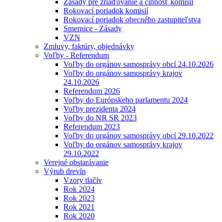
Zásady pre zriaďovanie a činnosť komisií
Rokovací poriadok komisií
Rokovací poriadok obecného zastupiteľstva
Smernice - Zásady
VZN
Zmluvy, faktúry, objednávky
Voľby - Referendum
Voľby do orgánov samosprávy obcí 24.10.2026
Voľby do orgánov samosprávy krajov
24.10.2026
Referendum 2026
Voľby do Európskeho parlamentu 2024
Voľby prezidenta 2024
Voľby do NR SR 2023
Referendum 2023
Voľby do orgánov samosprávy obcí 29.10.2022
Voľby do orgánov samosprávy krajov
29.10.2022
Verejné obstarávanie
Výrub drevín
Vzory tlačív
Rok 2024
Rok 2023
Rok 2021
Rok 2020