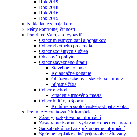
Rok 2019
Rok 2018
Rok 2016
Rok 2015
Nakladanie s majetkom
Plány kontrolnej činnosti
Poradíme Vám, ako vybaviť
Odbor miestnych daní a poplatkov
Odbor životného prostredia
Odbor sociálnych služieb
Ohlasovňa pobytu
Odbor stavebného úradu
Stavebné konanie
Kolaudačné konanie
Ohlásenie stavby a stavebných úprav
Súpisné čísla
Odbor obchodu
Zriadenie trhového miesta
Odbor kultúry a športu
Kultúrne a spoločenské podujatia v obci
Povinne zverejňované informácie
Zásady poskytovania informácií
Zásady pre tvorbu a vydávanie obecných novín
Sadzobník úhrad za sprístupnenie informácií
Správne poplatky a iné príjmy obce Žitavany