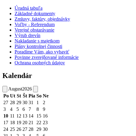
Úradná tabuľa
Základné dokumenty
Zmluvy, faktúry, objednávky
Voľby - Referendum
Verejné obstarávanie
Výrub drevín
Nakladanie s majetkom
Plány kontrolnej činnosti
Poradíme Vám, ako vybaviť
Povinne zverejňované informácie
Ochrana osobných údajov
Kalendár
August
2026
Po
Ut
St
Št
Pia
So
Ne
27
28
29
30
31
1
2
3
4
5
6
7
8
9
10
11
12
13
14
15
16
17
18
19
20
21
22
23
24
25
26
27
28
29
30
31
1
2
3
4
5
6