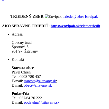
TRIEDENÝ ZBER
Triedený zber Envipak
AKO SPRÁVNE TRIEDIŤ:
https://envipak.sk/viemetriedit
Adresa
Obecný úrad
Športová 5
951 97 Žitavany
Kontakt
Starosta obce
Pavel Chren
Tel.: 0908 780 457
E-mail:
starosta@zitavany.sk
;
E-mail:
obec@zitavany.sk
Podateľňa
Tel.: 037/64 26 222
E-mail:
podatelna@zitavany.sk