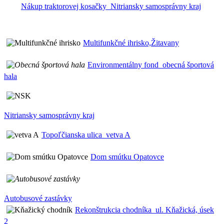
Nákup traktorovej kosačky_Nitriansky samosprávny kraj
Multifunkčné ihrisko,Žitavany
Environmentálny fond_obecná športová
hala
Nitriansky samosprávny kraj
Topoľčianska ulica_vetva A
Dom smútku Opatovce
Autobusové zastávky
Rekonštrukcia chodníka_ul. Kňažická, úsek
2