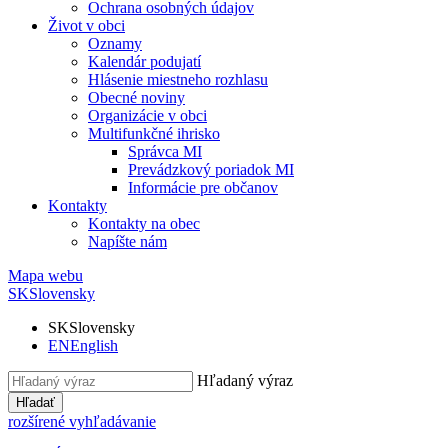
Ochrana osobných údajov
Život v obci
Oznamy
Kalendár podujatí
Hlásenie miestneho rozhlasu
Obecné noviny
Organizácie v obci
Multifunkčné ihrisko
Správca MI
Prevádzkový poriadok MI
Informácie pre občanov
Kontakty
Kontakty na obec
Napíšte nám
Mapa webu
SK
Slovensky
SK
Slovensky
EN
English
Hľadaný výraz
Hľadať
rozšírené vyhľadávanie