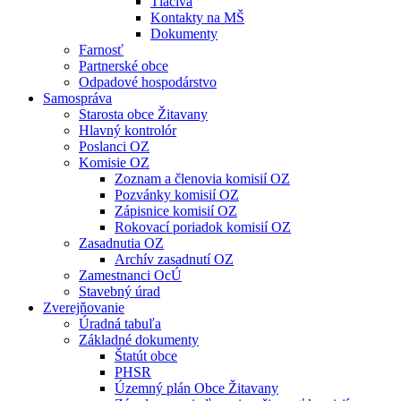
Tlačivá
Kontakty na MŠ
Dokumenty
Farnosť
Partnerské obce
Odpadové hospodárstvo
Samospráva
Starosta obce Žitavany
Hlavný kontrolór
Poslanci OZ
Komisie OZ
Zoznam a členovia komisií OZ
Pozvánky komisií OZ
Zápisnice komisií OZ
Rokovací poriadok komisií OZ
Zasadnutia OZ
Archív zasadnutí OZ
Zamestnanci OcÚ
Stavebný úrad
Zverejňovanie
Úradná tabuľa
Základné dokumenty
Štatút obce
PHSR
Územný plán Obce Žitavany