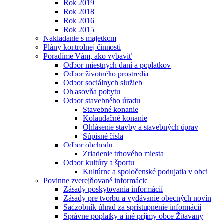
Rok 2019
Rok 2018
Rok 2016
Rok 2015
Nakladanie s majetkom
Plány kontrolnej činnosti
Poradíme Vám, ako vybaviť
Odbor miestnych daní a poplatkov
Odbor životného prostredia
Odbor sociálnych služieb
Ohlasovňa pobytu
Odbor stavebného úradu
Stavebné konanie
Kolaudačné konanie
Ohlásenie stavby a stavebných úprav
Súpisné čísla
Odbor obchodu
Zriadenie trhového miesta
Odbor kultúry a športu
Kultúrne a spoločenské podujatia v obci
Povinne zverejňované informácie
Zásady poskytovania informácií
Zásady pre tvorbu a vydávanie obecných novín
Sadzobník úhrad za sprístupnenie informácií
Správne poplatky a iné príjmy obce Žitavany