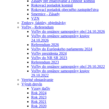
Zásady pre zriaďovanie a činnosť komisií
Rokovací poriadok komisií
Rokovací poriadok obecného zastupiteľstva
Smernice - Zásady
VZN
Zmluvy, faktúry, objednávky
Voľby - Referendum
Voľby do orgánov samosprávy obcí 24.10.2026
Voľby do orgánov samosprávy krajov
24.10.2026
Referendum 2026
Voľby do Európskeho parlamentu 2024
Voľby prezidenta 2024
Voľby do NR SR 2023
Referendum 2023
Voľby do orgánov samosprávy obcí 29.10.2022
Voľby do orgánov samosprávy krajov
29.10.2022
Verejné obstarávanie
Výrub drevín
Vzory tlačív
Rok 2024
Rok 2023
Rok 2021
Rok 2020