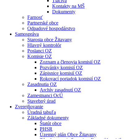
Tlačivá
Kontakty na MŠ
Dokumenty
Farnosť
Partnerské obce
Odpadové hospodárstvo
Samospráva
Starosta obce Žitavany
Hlavný kontrolór
Poslanci OZ
Komisie OZ
Zoznam a členovia komisií OZ
Pozvánky komisií OZ
Zápisnice komisií OZ
Rokovací poriadok komisií OZ
Zasadnutia OZ
Archív zasadnutí OZ
Zamestnanci OcÚ
Stavebný úrad
Zverejňovanie
Úradná tabuľa
Základné dokumenty
Štatút obce
PHSR
Územný plán Obce Žitavany