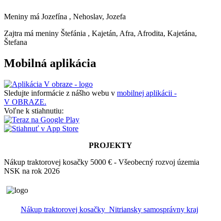
Meniny má
Jozefína
, Nehoslav, Jozefa
Zajtra má meniny
Štefánia
, Kajetán, Afra, Afrodita, Kajetána,
Štefana
Mobilná aplikácia
Sledujte informácie z nášho webu v
mobilnej aplikácii -
V OBRAZE.
Voľne k stiahnutiu:
PROJEKTY
Nákup traktorovej kosačky 5000 € - Všeobecný rozvoj územia
NSK na rok 2026
Nákup traktorovej kosačky_Nitriansky samosprávny kraj