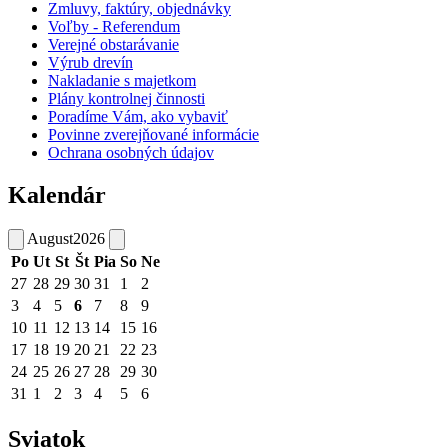
Zmluvy, faktúry, objednávky
Voľby - Referendum
Verejné obstarávanie
Výrub drevín
Nakladanie s majetkom
Plány kontrolnej činnosti
Poradíme Vám, ako vybaviť
Povinne zverejňované informácie
Ochrana osobných údajov
Kalendár
August
2026
Po
Ut
St
Št
Pia
So
Ne
27
28
29
30
31
1
2
3
4
5
6
7
8
9
10
11
12
13
14
15
16
17
18
19
20
21
22
23
24
25
26
27
28
29
30
31
1
2
3
4
5
6
Sviatok