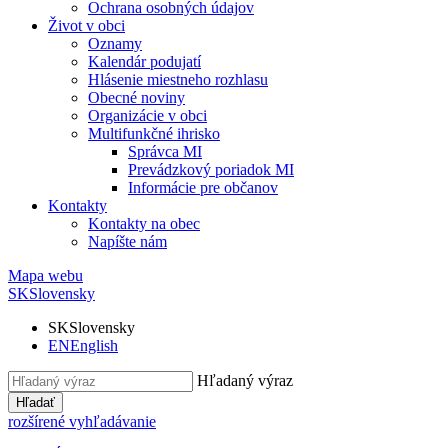
Ochrana osobných údajov
Život v obci
Oznamy
Kalendár podujatí
Hlásenie miestneho rozhlasu
Obecné noviny
Organizácie v obci
Multifunkčné ihrisko
Správca MI
Prevádzkový poriadok MI
Informácie pre občanov
Kontakty
Kontakty na obec
Napíšte nám
Mapa webu
SK
Slovensky
SK
Slovensky
EN
English
Hľadaný výraz
Hľadať
rozšírené vyhľadávanie