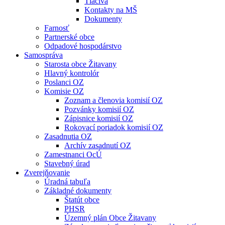
Tlačivá
Kontakty na MŠ
Dokumenty
Farnosť
Partnerské obce
Odpadové hospodárstvo
Samospráva
Starosta obce Žitavany
Hlavný kontrolór
Poslanci OZ
Komisie OZ
Zoznam a členovia komisií OZ
Pozvánky komisií OZ
Zápisnice komisií OZ
Rokovací poriadok komisií OZ
Zasadnutia OZ
Archív zasadnutí OZ
Zamestnanci OcÚ
Stavebný úrad
Zverejňovanie
Úradná tabuľa
Základné dokumenty
Štatút obce
PHSR
Územný plán Obce Žitavany