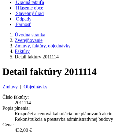
Úradná tabuľa
Hlásenie obce
Stavebný úrad
Odpady
Farnosť
Úvodná stránka
Zverejňovanie
Zmluvy, faktúry, objednávky
Faktúry
Detail faktúry 2011114
Detail faktúry 2011114
Zmluvy
|
Objednávky
Číslo faktúry:
2011114
Popis plnenia:
Rozpočet a cenová kalkulácia pre plánovanú akciu
Rekonštrukcia a prestavba administratívnej budovy
Cena:
432,00 €