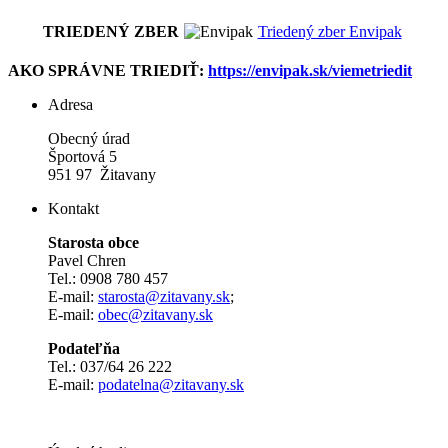
TRIEDENÝ ZBER
Triedený zber Envipak
AKO SPRÁVNE TRIEDIŤ:
https://envipak.sk/viemetriedit
Adresa
Obecný úrad
Športová 5
951 97 Žitavany
Kontakt
Starosta obce
Pavel Chren
Tel.: 0908 780 457
E-mail:
starosta@zitavany.sk
;
E-mail:
obec@zitavany.sk
Podateľňa
Tel.: 037/64 26 222
E-mail:
podatelna@zitavany.sk