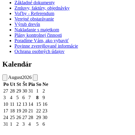
Základné dokumenty
Zmluvy, faktúry, objednávky
Voľby - Referendum
Verejné obstarávanie
Výrub drevín
Nakladanie s majetkom
Plány kontrolnej činnosti
Poradíme Vám, ako vybaviť
Povinne zverejňované informácie
Ochrana osobných údajov
Kalendár
August
2026
Po
Ut
St
Št
Pia
So
Ne
27
28
29
30
31
1
2
3
4
5
6
7
8
9
10
11
12
13
14
15
16
17
18
19
20
21
22
23
24
25
26
27
28
29
30
31
1
2
3
4
5
6