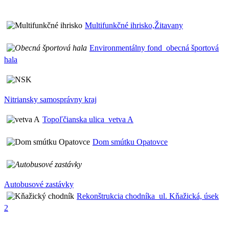
Multifunkčné ihrisko,Žitavany
Environmentálny fond_obecná športová
hala
Nitriansky samosprávny kraj
Topoľčianska ulica_vetva A
Dom smútku Opatovce
Autobusové zastávky
Rekonštrukcia chodníka_ul. Kňažická, úsek
2