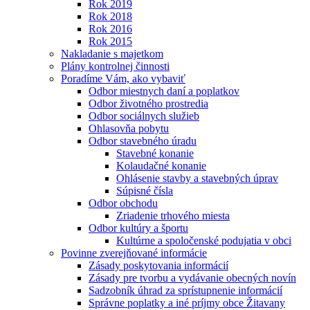
Rok 2019
Rok 2018
Rok 2016
Rok 2015
Nakladanie s majetkom
Plány kontrolnej činnosti
Poradíme Vám, ako vybaviť
Odbor miestnych daní a poplatkov
Odbor životného prostredia
Odbor sociálnych služieb
Ohlasovňa pobytu
Odbor stavebného úradu
Stavebné konanie
Kolaudačné konanie
Ohlásenie stavby a stavebných úprav
Súpisné čísla
Odbor obchodu
Zriadenie trhového miesta
Odbor kultúry a športu
Kultúrne a spoločenské podujatia v obci
Povinne zverejňované informácie
Zásady poskytovania informácií
Zásady pre tvorbu a vydávanie obecných novín
Sadzobník úhrad za sprístupnenie informácií
Správne poplatky a iné príjmy obce Žitavany