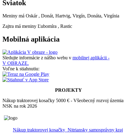
Sviatok
Meniny má
Oskár
, Donát, Hartvig, Virgín, Donáta, Virgínia
Zajtra má meniny
Ľubomíra
, Rastic
Mobilná aplikácia
Sledujte informácie z nášho webu v
mobilnej aplikácii -
V OBRAZE.
Voľne k stiahnutiu:
PROJEKTY
Nákup traktorovej kosačky 5000 € - Všeobecný rozvoj územia
NSK na rok 2026
Nákup traktorovej kosačky_Nitriansky samosprávny kraj