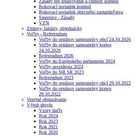
Zásady pre zriaďovanie a činnosť komisií
Rokovací poriadok komisií
Rokovací poriadok obecného zastupiteľstva
Smernice - Zásady
VZN
Zmluvy, faktúry, objednávky
Voľby - Referendum
Voľby do orgánov samosprávy obcí 24.10.2026
Voľby do orgánov samosprávy krajov
24.10.2026
Referendum 2026
Voľby do Európskeho parlamentu 2024
Voľby prezidenta 2024
Voľby do NR SR 2023
Referendum 2023
Voľby do orgánov samosprávy obcí 29.10.2022
Voľby do orgánov samosprávy krajov
29.10.2022
Verejné obstarávanie
Výrub drevín
Vzory tlačív
Rok 2024
Rok 2023
Rok 2021
Rok 2020