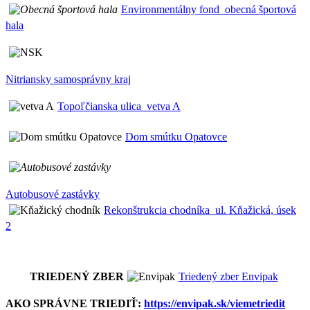
Environmentálny fond_obecná športová
hala
Nitriansky samosprávny kraj
Topoľčianska ulica_vetva A
Dom smútku Opatovce
Autobusové zastávky
Rekonštrukcia chodníka_ul. Kňažická, úsek
2
TRIEDENÝ ZBER
Triedený zber Envipak
AKO SPRÁVNE TRIEDIŤ:
https://envipak.sk/viemetriedit