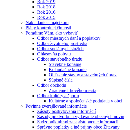
Rok 2019
Rok 2018
Rok 2016
Rok 2015
Nakladanie s majetkom
Plány kontrolnej činnosti
Poradíme Vám, ako vybaviť
Odbor miestnych daní a poplatkov
Odbor životného prostredia
Odbor sociálnych služieb
Ohlasovňa pobytu
Odbor stavebného úradu
Stavebné konanie
Kolaudačné konanie
Ohlásenie stavby a stavebných úprav
Súpisné čísla
Odbor obchodu
Zriadenie trhového miesta
Odbor kultúry a športu
Kultúrne a spoločenské podujatia v obci
Povinne zverejňované informácie
Zásady poskytovania informácií
Zásady pre tvorbu a vydávanie obecných novín
Sadzobník úhrad za sprístupnenie informácií
Správne poplatky a iné príjmy obce Žitavany