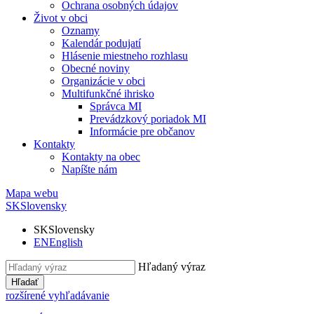
Ochrana osobných údajov
Život v obci
Oznamy
Kalendár podujatí
Hlásenie miestneho rozhlasu
Obecné noviny
Organizácie v obci
Multifunkčné ihrisko
Správca MI
Prevádzkový poriadok MI
Informácie pre občanov
Kontakty
Kontakty na obec
Napíšte nám
Mapa webu
SK
Slovensky
SK
Slovensky
EN
English
Hľadaný výraz
Hľadať
rozšírené vyhľadávanie