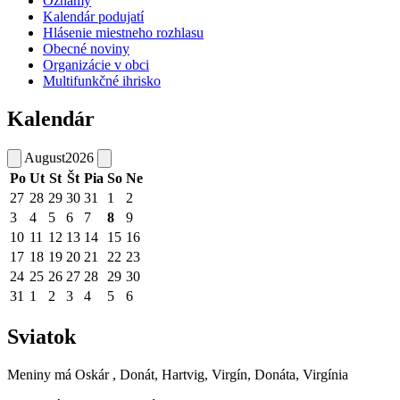
Oznamy
Kalendár podujatí
Hlásenie miestneho rozhlasu
Obecné noviny
Organizácie v obci
Multifunkčné ihrisko
Kalendár
August
2026
Po
Ut
St
Št
Pia
So
Ne
27
28
29
30
31
1
2
3
4
5
6
7
8
9
10
11
12
13
14
15
16
17
18
19
20
21
22
23
24
25
26
27
28
29
30
31
1
2
3
4
5
6
Sviatok
Meniny má
Oskár
, Donát, Hartvig, Virgín, Donáta, Virgínia