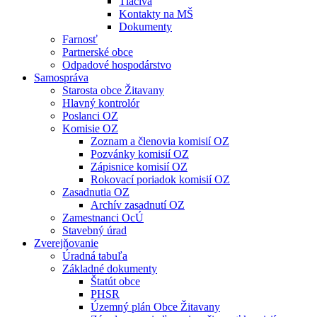
Tlačivá
Kontakty na MŠ
Dokumenty
Farnosť
Partnerské obce
Odpadové hospodárstvo
Samospráva
Starosta obce Žitavany
Hlavný kontrolór
Poslanci OZ
Komisie OZ
Zoznam a členovia komisií OZ
Pozvánky komisií OZ
Zápisnice komisií OZ
Rokovací poriadok komisií OZ
Zasadnutia OZ
Archív zasadnutí OZ
Zamestnanci OcÚ
Stavebný úrad
Zverejňovanie
Úradná tabuľa
Základné dokumenty
Štatút obce
PHSR
Územný plán Obce Žitavany