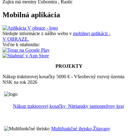
Zajtra má meniny
Ľubomíra
, Rastic
Mobilná aplikácia
Sledujte informácie z nášho webu v
mobilnej aplikácii -
V OBRAZE.
Voľne k stiahnutiu:
PROJEKTY
Nákup traktorovej kosačky 5000 € - Všeobecný rozvoj územia
NSK na rok 2026
Nákup traktorovej kosačky_Nitriansky samosprávny kraj
Multifunkčné ihrisko,Žitavany