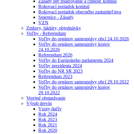
Zásady pre zriaďovanie a činnosť komisií
Rokovací poriadok komisií
Rokovací poriadok obecného zastupiteľstva
Smernice - Zásady
VZN
Zmluvy, faktúry, objednávky
Voľby - Referendum
Voľby do orgánov samosprávy obcí 24.10.2026
Voľby do orgánov samosprávy krajov
24.10.2026
Referendum 2026
Voľby do Európskeho parlamentu 2024
Voľby prezidenta 2024
Voľby do NR SR 2023
Referendum 2023
Voľby do orgánov samosprávy obcí 29.10.2022
Voľby do orgánov samosprávy krajov
29.10.2022
Verejné obstarávanie
Výrub drevín
Vzory tlačív
Rok 2024
Rok 2023
Rok 2021
Rok 2020