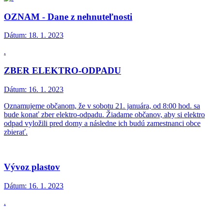
OZNAM - Dane z nehnuteľnosti
Dátum:
18. 1. 2023
.
ZBER ELEKTRO-ODPADU
Dátum:
16. 1. 2023
Oznamujeme občanom, že v sobotu 21. januára, od 8:00 hod. sa
bude konať zber elektro-odpadu. Žiadame občanov, aby si elektro
odpad vyložili pred domy a následne ich budú zamestnanci obce
zbierať.
Vývoz plastov
Dátum:
16. 1. 2023
.