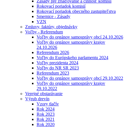
Zásady pre zriaďovanie a činnosť komisií
Rokovací poriadok komisií
Rokovací poriadok obecného zastupiteľstva
Smernice - Zásady
VZN
Zmluvy, faktúry, objednávky
Voľby - Referendum
Voľby do orgánov samosprávy obcí 24.10.2026
Voľby do orgánov samosprávy krajov
24.10.2026
Referendum 2026
Voľby do Európskeho parlamentu 2024
Voľby prezidenta 2024
Voľby do NR SR 2023
Referendum 2023
Voľby do orgánov samosprávy obcí 29.10.2022
Voľby do orgánov samosprávy krajov
29.10.2022
Verejné obstarávanie
Výrub drevín
Vzory tlačív
Rok 2024
Rok 2023
Rok 2021
Rok 2020