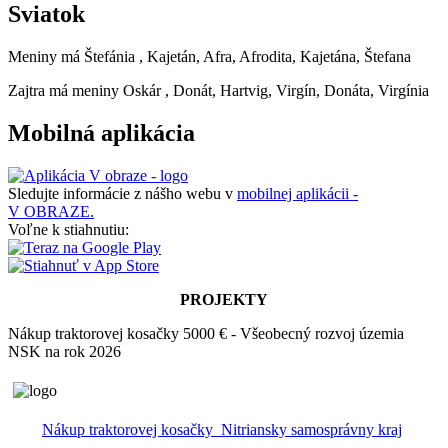
Sviatok
Meniny má
Štefánia
, Kajetán, Afra, Afrodita, Kajetána, Štefana
Zajtra má meniny
Oskár
, Donát, Hartvig, Virgín, Donáta, Virgínia
Mobilná aplikácia
Sledujte informácie z nášho webu v
mobilnej aplikácii -
V OBRAZE.
Voľne k stiahnutiu:
PROJEKTY
Nákup traktorovej kosačky 5000 € - Všeobecný rozvoj územia
NSK na rok 2026
Nákup traktorovej kosačky_Nitriansky samosprávny kraj