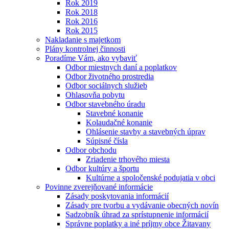
Rok 2019
Rok 2018
Rok 2016
Rok 2015
Nakladanie s majetkom
Plány kontrolnej činnosti
Poradíme Vám, ako vybaviť
Odbor miestnych daní a poplatkov
Odbor životného prostredia
Odbor sociálnych služieb
Ohlasovňa pobytu
Odbor stavebného úradu
Stavebné konanie
Kolaudačné konanie
Ohlásenie stavby a stavebných úprav
Súpisné čísla
Odbor obchodu
Zriadenie trhového miesta
Odbor kultúry a športu
Kultúrne a spoločenské podujatia v obci
Povinne zverejňované informácie
Zásady poskytovania informácií
Zásady pre tvorbu a vydávanie obecných novín
Sadzobník úhrad za sprístupnenie informácií
Správne poplatky a iné príjmy obce Žitavany