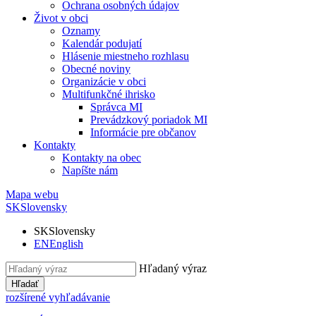
Ochrana osobných údajov
Život v obci
Oznamy
Kalendár podujatí
Hlásenie miestneho rozhlasu
Obecné noviny
Organizácie v obci
Multifunkčné ihrisko
Správca MI
Prevádzkový poriadok MI
Informácie pre občanov
Kontakty
Kontakty na obec
Napíšte nám
Mapa webu
SK
Slovensky
SK
Slovensky
EN
English
Hľadaný výraz
Hľadať
rozšírené vyhľadávanie