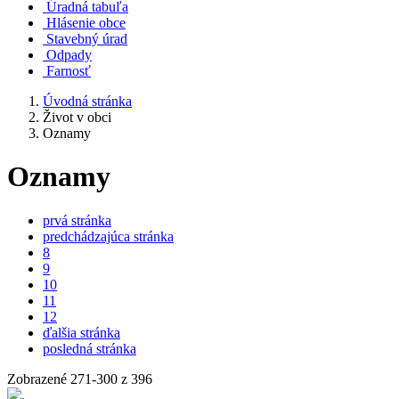
Úradná tabuľa
Hlásenie obce
Stavebný úrad
Odpady
Farnosť
Úvodná stránka
Život v obci
Oznamy
Oznamy
prvá stránka
predchádzajúca stránka
8
9
10
11
12
ďalšia stránka
posledná stránka
Zobrazené
271
-
300
z 396