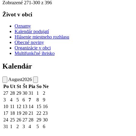
Zobrazené
271
-
300
z 396
Život v obci
Oznamy
Kalendár podujatí
Hlásenie miestneho rozhlasu
Obecné noviny
Organizácie v obci
Multifunkčné ihrisko
Kalendár
August
2026
Po
Ut
St
Št
Pia
So
Ne
27
28
29
30
31
1
2
3
4
5
6
7
8
9
10
11
12
13
14
15
16
17
18
19
20
21
22
23
24
25
26
27
28
29
30
31
1
2
3
4
5
6