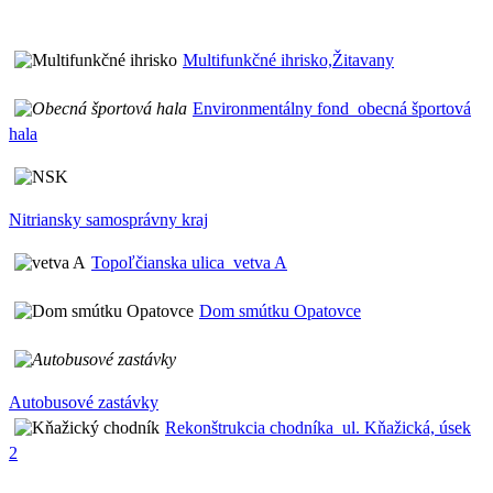
Multifunkčné ihrisko,Žitavany
Environmentálny fond_obecná športová
hala
Nitriansky samosprávny kraj
Topoľčianska ulica_vetva A
Dom smútku Opatovce
Autobusové zastávky
Rekonštrukcia chodníka_ul. Kňažická, úsek
2