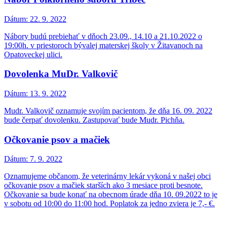
Dátum:
22. 9. 2022
Nábory budú prebiehať v dňoch 23.09., 14.10 a 21.10.2022 o
19:00h. v priestoroch bývalej materskej školy v Žitavanoch na
Opatoveckej ulici.
Dovolenka MuDr. Valkovič
Dátum:
13. 9. 2022
Mudr. Valkovič oznamuje svojím pacientom, že dňa 16. 09. 2022
bude čerpať dovolenku. Zastupovať bude Mudr. Pichňa.
Očkovanie psov a mačiek
Dátum:
7. 9. 2022
Oznamujeme občanom, že veterinárny lekár vykoná v našej obci
očkovanie psov a mačiek starších ako 3 mesiace proti besnote.
Očkovanie sa bude konať na obecnom úrade dňa 10. 09.2022 to je
v sobotu od 10:00 do 11:00 hod. Poplatok za jedno zviera je 7,- €.