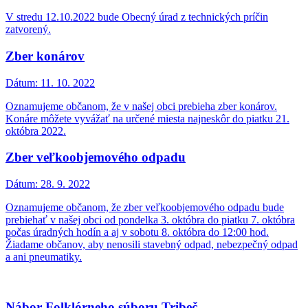
V stredu 12.10.2022 bude Obecný úrad z technických príčin
zatvorený.
Zber konárov
Dátum:
11. 10. 2022
Oznamujeme občanom, že v našej obci prebieha zber konárov.
Konáre môžete vyvážať na určené miesta najneskôr do piatku 21.
októbra 2022.
Zber veľkoobjemového odpadu
Dátum:
28. 9. 2022
Oznamujeme občanom, že zber veľkoobjemového odpadu bude
prebiehať v našej obci od pondelka 3. októbra do piatku 7. októbra
počas úradných hodín a aj v sobotu 8. októbra do 12:00 hod.
Žiadame občanov, aby nenosili stavebný odpad, nebezpečný odpad
a ani pneumatiky.
Nábor Folklórneho súboru Tribeč