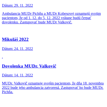
Dátum:
29. 11. 2022
Ambulancia MUDr Pichňu a MUDr Kobesovej oznamujú svojim
pacientom, že od 1. 12. do 5. 12. 2022 vrátane budú čerpať
dovolenku. Zastupovať bude MUDr Valkovič.
Mikuláš 2022
Dátum:
24. 11. 2022
.
Dovolenka MUDr. Valkovič
Dátum:
14. 11. 2022
MUDr. Valkovič oznamuje svojím pacientom, že dňa 18. novembra
2022 bude jeho ambulancia zatvorená. Zastupovať ho bude MUDr.
Pichňa.