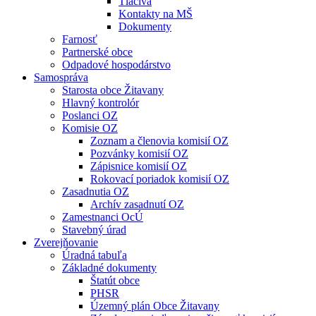
Tlačivá
Kontakty na MŠ
Dokumenty
Farnosť
Partnerské obce
Odpadové hospodárstvo
Samospráva
Starosta obce Žitavany
Hlavný kontrolór
Poslanci OZ
Komisie OZ
Zoznam a členovia komisií OZ
Pozvánky komisií OZ
Zápisnice komisií OZ
Rokovací poriadok komisií OZ
Zasadnutia OZ
Archív zasadnutí OZ
Zamestnanci OcÚ
Stavebný úrad
Zverejňovanie
Úradná tabuľa
Základné dokumenty
Štatút obce
PHSR
Územný plán Obce Žitavany