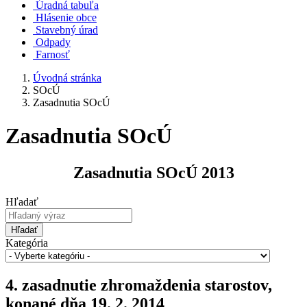
Úradná tabuľa
Hlásenie obce
Stavebný úrad
Odpady
Farnosť
Úvodná stránka
SOcÚ
Zasadnutia SOcÚ
Zasadnutia SOcÚ
Zasadnutia SOcÚ 2013
Hľadať
Hľadať
Kategória
4. zasadnutie zhromaždenia starostov,
konané dňa 19. 2. 2014