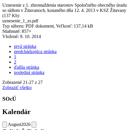
Uznesenie z 1. zhromaždenia starostov Spoločného obecného úradu
so sídlom v Žitavanoch, konaného dňa 12. 4. 2013 v KSZ Žitavany
(137 Kb)
uznesenie_1_zs.pdf
Typ súboru: PDF dokument, Veľkosť: 137,14 kB
Stiahnuté: 857×
Vložené:
9. 10. 2014
prvá stránka
predchádzajúca stránka
1
2
ďalšia stránka
posledná stránka
Zobrazené
21
-
27
z 27
Zobraziť všetko
SOcÚ
Kalendár
August
2026