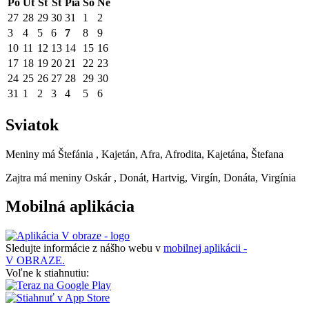
Po
Ut
St
Št
Pia
So
Ne
27
28
29
30
31
1
2
3
4
5
6
7
8
9
10
11
12
13
14
15
16
17
18
19
20
21
22
23
24
25
26
27
28
29
30
31
1
2
3
4
5
6
Sviatok
Meniny má
Štefánia
, Kajetán, Afra, Afrodita, Kajetána, Štefana
Zajtra má meniny
Oskár
, Donát, Hartvig, Virgín, Donáta, Virgínia
Mobilná aplikácia
Sledujte informácie z nášho webu v
mobilnej aplikácii -
V OBRAZE.
Voľne k stiahnutiu: