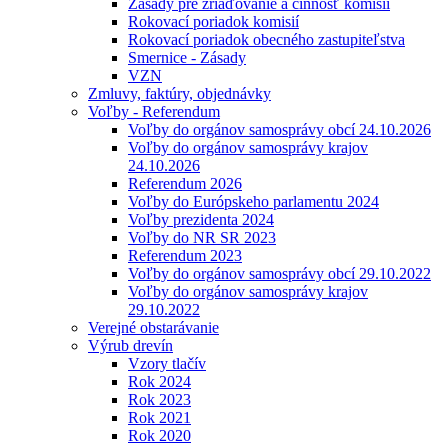
Zásady pre zriaďovanie a činnosť komisií
Rokovací poriadok komisií
Rokovací poriadok obecného zastupiteľstva
Smernice - Zásady
VZN
Zmluvy, faktúry, objednávky
Voľby - Referendum
Voľby do orgánov samosprávy obcí 24.10.2026
Voľby do orgánov samosprávy krajov
24.10.2026
Referendum 2026
Voľby do Európskeho parlamentu 2024
Voľby prezidenta 2024
Voľby do NR SR 2023
Referendum 2023
Voľby do orgánov samosprávy obcí 29.10.2022
Voľby do orgánov samosprávy krajov
29.10.2022
Verejné obstarávanie
Výrub drevín
Vzory tlačív
Rok 2024
Rok 2023
Rok 2021
Rok 2020