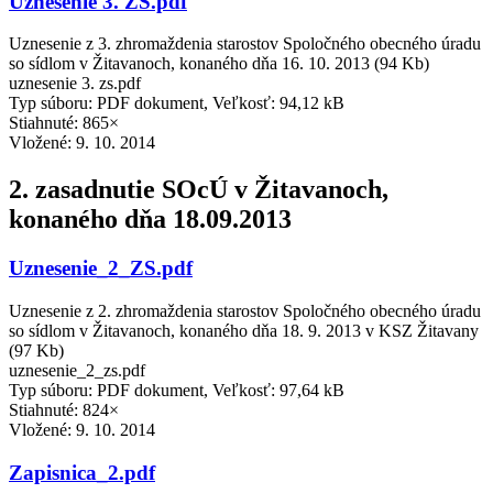
Uznesenie 3. ZS.pdf
Uznesenie z 3. zhromaždenia starostov Spoločného obecného úradu
so sídlom v Žitavanoch, konaného dňa 16. 10. 2013 (94 Kb)
uznesenie 3. zs.pdf
Typ súboru: PDF dokument, Veľkosť: 94,12 kB
Stiahnuté: 865×
Vložené:
9. 10. 2014
2. zasadnutie SOcÚ v Žitavanoch,
konaného dňa 18.09.2013
Uznesenie_2_ZS.pdf
Uznesenie z 2. zhromaždenia starostov Spoločného obecného úradu
so sídlom v Žitavanoch, konaného dňa 18. 9. 2013 v KSZ Žitavany
(97 Kb)
uznesenie_2_zs.pdf
Typ súboru: PDF dokument, Veľkosť: 97,64 kB
Stiahnuté: 824×
Vložené:
9. 10. 2014
Zapisnica_2.pdf