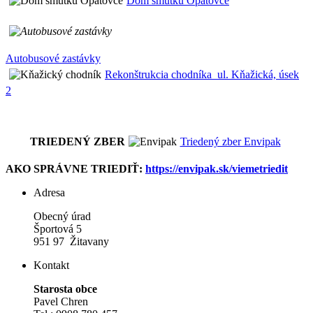
Dom smútku Opatovce
Autobusové zastávky
Rekonštrukcia chodníka_ul. Kňažická, úsek
2
TRIEDENÝ ZBER
Triedený zber Envipak
AKO SPRÁVNE TRIEDIŤ:
https://envipak.sk/viemetriedit
Adresa
Obecný úrad
Športová 5
951 97 Žitavany
Kontakt
Starosta obce
Pavel Chren