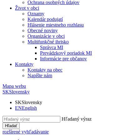
Ochrana osobných údajov
Život v obci
Oznamy
Kalendár podujatí
Hlásenie miestneho rozhlasu
Obecné noviny
Organizácie v obci
Multifunkčné ihrisko
Správca MI
Prevádzkový poriadok MI
Informácie pre občanov
Kontakty
Kontakty na obec
Napíšte nám
Mapa webu
SK
Slovensky
SK
Slovensky
EN
English
Hľadaný výraz
Hľadať
rozšírené vyhľadávanie