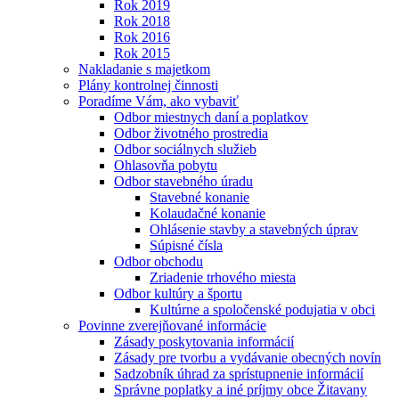
Rok 2019
Rok 2018
Rok 2016
Rok 2015
Nakladanie s majetkom
Plány kontrolnej činnosti
Poradíme Vám, ako vybaviť
Odbor miestnych daní a poplatkov
Odbor životného prostredia
Odbor sociálnych služieb
Ohlasovňa pobytu
Odbor stavebného úradu
Stavebné konanie
Kolaudačné konanie
Ohlásenie stavby a stavebných úprav
Súpisné čísla
Odbor obchodu
Zriadenie trhového miesta
Odbor kultúry a športu
Kultúrne a spoločenské podujatia v obci
Povinne zverejňované informácie
Zásady poskytovania informácií
Zásady pre tvorbu a vydávanie obecných novín
Sadzobník úhrad za sprístupnenie informácií
Správne poplatky a iné príjmy obce Žitavany