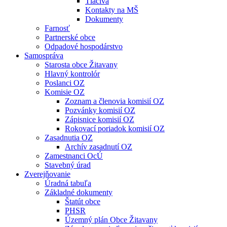
Tlačivá
Kontakty na MŠ
Dokumenty
Farnosť
Partnerské obce
Odpadové hospodárstvo
Samospráva
Starosta obce Žitavany
Hlavný kontrolór
Poslanci OZ
Komisie OZ
Zoznam a členovia komisií OZ
Pozvánky komisií OZ
Zápisnice komisií OZ
Rokovací poriadok komisií OZ
Zasadnutia OZ
Archív zasadnutí OZ
Zamestnanci OcÚ
Stavebný úrad
Zverejňovanie
Úradná tabuľa
Základné dokumenty
Štatút obce
PHSR
Územný plán Obce Žitavany